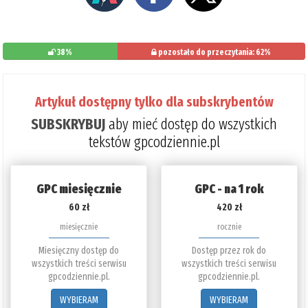
38%
pozostało do przeczytania: 62%
Artykuł dostępny tylko dla subskrybentów
SUBSKRYBUJ
aby mieć dostęp do wszystkich
tekstów gpcodziennie.pl
GPC miesięcznie
GPC - na 1 rok
60 zł
420 zł
miesięcznie
rocznie
Miesięczny dostęp do
Dostęp przez rok do
wszystkich treści serwisu
wszystkich treści serwisu
gpcodziennie.pl.
gpcodziennie.pl.
WYBIERAM
WYBIERAM