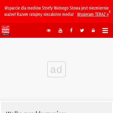
Wsparcie dla mediów Strefy Wolnego Słowa jest niezmiernie
x
ważne! Razem ratujmy niezależne media!
Wspieram TERAZ »
ad