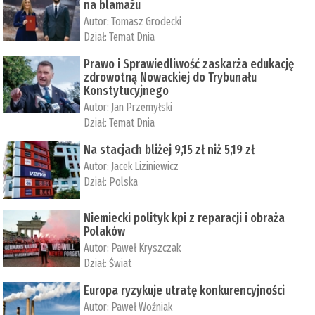
na blamażu
Autor:
Tomasz Grodecki
Dział:
Temat Dnia
Prawo i Sprawiedliwość zaskarża edukację
zdrowotną Nowackiej do Trybunału
Konstytucyjnego
Autor:
Jan Przemyłski
Dział:
Temat Dnia
Na stacjach bliżej 9,15 zł niż 5,19 zł
Autor:
Jacek Liziniewicz
Dział:
Polska
Niemiecki polityk kpi z reparacji i obraża
Polaków
Autor:
Paweł Kryszczak
Dział:
Świat
Europa ryzykuje utratę konkurencyjności
Autor:
Paweł Woźniak