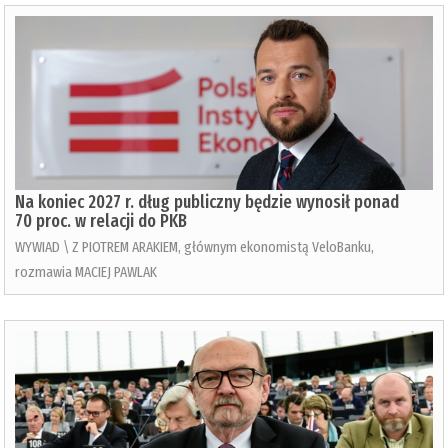
Na koniec 2027 r. dług publiczny będzie wynosił ponad
70 proc. w relacji do PKB
WYWIAD \ Z PIOTREM ARAKIEM, głównym ekonomistą VeloBanku,
rozmawia MACIEJ PAWLAK