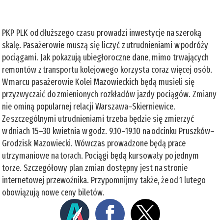
PKP PLK od dłuższego czasu prowadzi inwestycje na szeroką
skalę. Pasażerowie muszą się liczyć z utrudnieniami w podróży
pociągami. Jak pokazują ubiegłoroczne dane, mimo trwających
remontów z transportu kolejowego korzysta coraz więcej osób.
W marcu pasażerowie Kolei Mazowieckich będą musieli się
przyzwyczaić do zmienionych rozkładów jazdy pociągów. Zmiany
nie ominą popularnej relacji Warszawa–Skierniewice.
Ze szczególnymi utrudnieniami trzeba będzie się zmierzyć
w dniach 15–30 kwietnia w godz. 9.10–19.10 na odcinku Pruszków–
Grodzisk Mazowiecki. Wówczas prowadzone będą prace
utrzymaniowe na torach. Pociągi będą kursowały po jednym
torze. Szczegółowy plan zmian dostępny jest na stronie
internetowej przewoźnika. Przypomnijmy także, że od 1 lutego
obowiązują nowe ceny biletów.