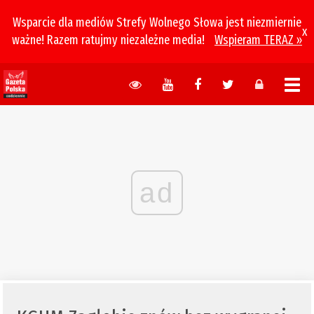
Wsparcie dla mediów Strefy Wolnego Słowa jest niezmiernie
x
ważne! Razem ratujmy niezależne media!
Wspieram TERAZ »
ad