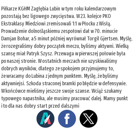
Piłkarze KGHM Zagłębia Lubin w tym roku kalendarzowym
pozostają bez ligowego zwycięstwa. W 23. kolejce PKO
Ekstraklasy Miedziowi zremisowali 1:1 w Płocku z Wisłą.
Prowadzenie dolnośląskiemu zespołowi dał w 70. minucie
Damjan Bohar, a 5 minut później wyrównał Torgil Gjertsen. Myślę,
że rozegraliśmy dobry początek meczu, byliśmy aktywni. Wielką
szansę miał Patryk Szysz. Przewaga w pierwszej połowie była
po naszej stronie. W ostatnich meczach nie uzyskiwaliśmy
dobrych wyników, dlatego ze spokojem przyjmujemy to,
że wracamy do Lubina z jednym punktem. Myślę, że byliśmy
aktywniejsi. Szkoda straconej bramki po błędzie w defensywie.
W końcówce mieliśmy jeszcze swoje szanse. Wciąż szukamy
typowego napastnika, ale musimy pracować dalej. Mamy punkt
i to dla nas dobry start przed dalszymi