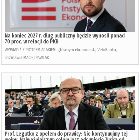
Na koniec 2027 r. dług publiczny będzie wynosił ponad
70 proc. w relacji do PKB
WYWIAD \ Z PIOTREM ARAKIEM, głównym ekonomistą VeloBanku,
rozmawia MACIEJ PAWLAK
Prof. Legutko z apelem do prawicy: Nie kontynuujmy tej
wojny. Najważniejszym celem jest odsunięcie Tuska od