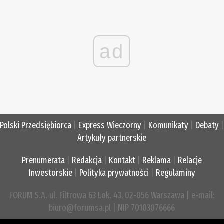
ad
Polski Przedsiębiorca
|
Express Wieczorny
|
Komunikaty
|
Debaty
|
Artykuły partnerskie
Prenumerata
|
Redakcja
|
Kontakt
|
Reklama
|
Relacje
Inwestorskie
|
Polityka prywatności
|
Regulaminy
FORUM S.A. ul. Filtrowa 63 Lok. 43, 02-056 Warszawa | e-mail:
biuro@forumsa.pl | NIP 70103076666