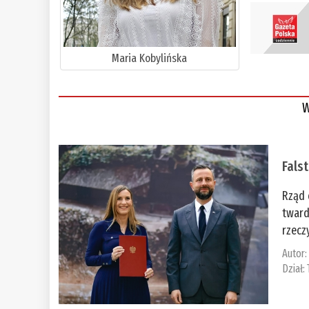
Maria Kobylińska
W
Fals
Rząd 
tward
rzecz
Autor
Dział: