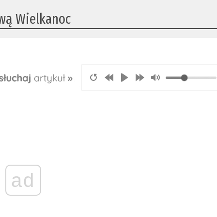
wą Wielkanoc
ad