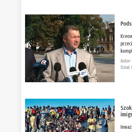
Pods
Kreow
przec
kompl
Autor
Dział:
Szok
imig
Inwaz