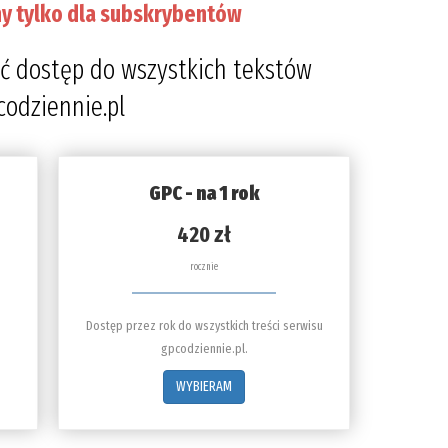
y tylko dla subskrybentów
ć dostęp do wszystkich tekstów
codziennie.pl
GPC - na 1 rok
420 zł
rocznie
Dostęp przez rok do wszystkich treści serwisu
gpcodziennie.pl.
WYBIERAM