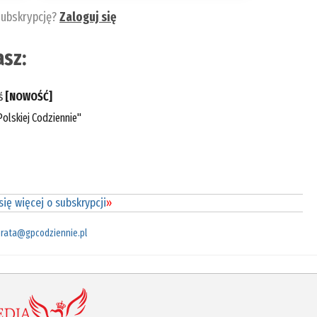
subskrypcję?
Zaloguj się
sz:
eś
[NOWOŚĆ]
olskiej Codziennie"
ię więcej o subskrypcji
»
rata@gpcodziennie.pl