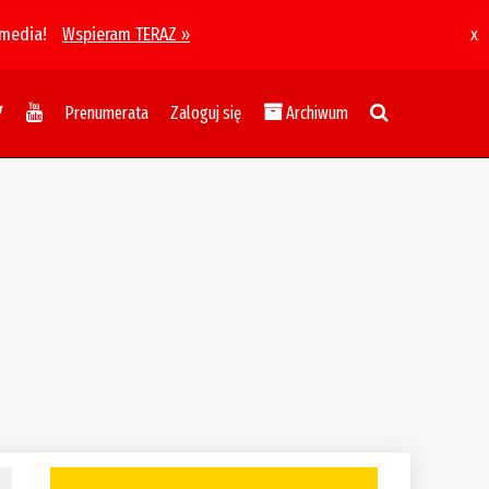
 media!
Wspieram TERAZ »
x
Prenumerata
Zaloguj się
Archiwum