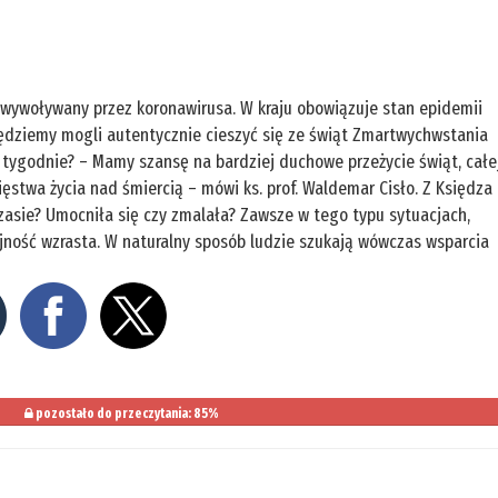
 wywoływany przez koronawirusa. W kraju obowiązuje stan epidemii
 będziemy mogli autentycznie cieszyć się ze świąt Zmartwychwstania
y tygodnie? – Mamy szansę na bardziej duchowe przeżycie świąt, całe
cięstwa życia nad śmiercią – mówi ks. prof. Waldemar Cisło. Z Księdza
czasie? Umocniła się czy zmalała? Zawsze w tego typu sytuacjach,
ijność wzrasta. W naturalny sposób ludzie szukają wówczas wsparcia
pozostało do przeczytania: 85%