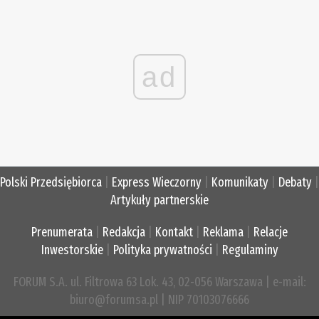
ad
Polski Przedsiębiorca
|
Express Wieczorny
|
Komunikaty
|
Debaty
|
Artykuły partnerskie
Prenumerata
|
Redakcja
|
Kontakt
|
Reklama
|
Relacje
Inwestorskie
|
Polityka prywatności
|
Regulaminy
FORUM S.A. ul. Filtrowa 63 Lok. 43, 02-056 Warszawa | e-mail:
biuro@forumsa.pl | NIP 70103076666