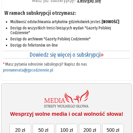
Masz już subskrypcję?
Zaloguj się
W ramach subskrypcji otrzymasz:
Możliwość odsłuchiwania artykułów gdziekolwiek jesteś
[NOWOŚĆ]
Dostęp do wszystkich treści bieżących wydań "Gazety Polskiej
Codziennie"
Dostęp do archiwum "Gazety Polskiej Codziennie"
Dostęp do felietonów on-line
Dowiedz się więcej o subskrypcji
»
*
Masz pytania odnośnie subskrypcji? Napisz do nas
prenumerata@gpcodziennie.pl
Wesprzyj wolne media i ocal wolność słowa!
20 zł
50 zł
100 zł
200 zł
500 zł