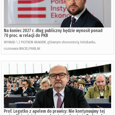
Na koniec 2027 r. dług publiczny będzie wynosił ponad
70 proc. w relacji do PKB
WYWIAD \ Z PIOTREM ARAKIEM, głównym ekonomistą VeloBanku,
rozmawia MACIEJ PAWLAK
Prof. Legutko z apelem do prawicy: Nie kontynuujmy tej