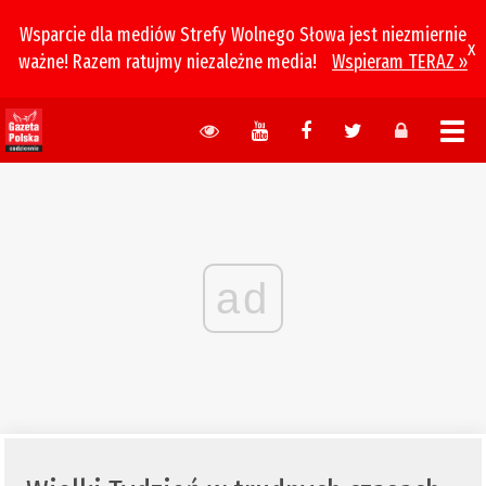
Wsparcie dla mediów Strefy Wolnego Słowa jest niezmiernie
x
ważne! Razem ratujmy niezależne media!
Wspieram TERAZ »
ad