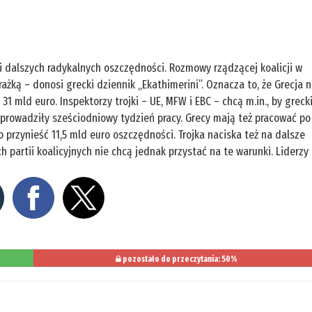
 dalszych radykalnych oszczędności. Rozmowy rządzącej koalicji w
ażką – donosi grecki dziennik „Ekathimerini”. Oznacza to, że Grecja 
1 mld euro. Inspektorzy trojki – UE, MFW i EBC – chcą m.in., by greck
wprowadziły sześciodniowy tydzień pracy. Grecy mają też pracować po
to przynieść 11,5 mld euro oszczędności. Trojka naciska też na dalsze
h partii koalicyjnych nie chcą jednak przystać na te warunki. Liderzy
pozostało do przeczytania: 50%