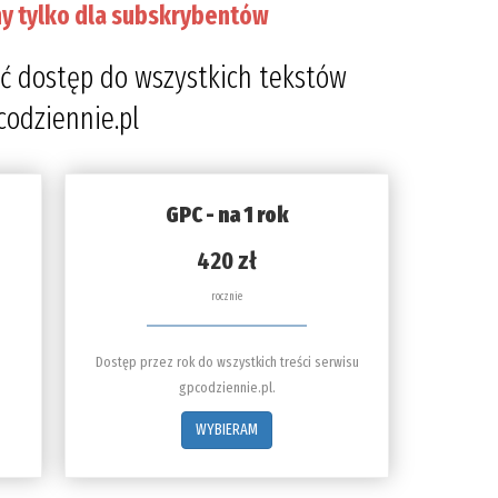
y tylko dla subskrybentów
ć dostęp do wszystkich tekstów
codziennie.pl
GPC - na 1 rok
420 zł
rocznie
Dostęp przez rok do wszystkich treści serwisu
gpcodziennie.pl.
WYBIERAM