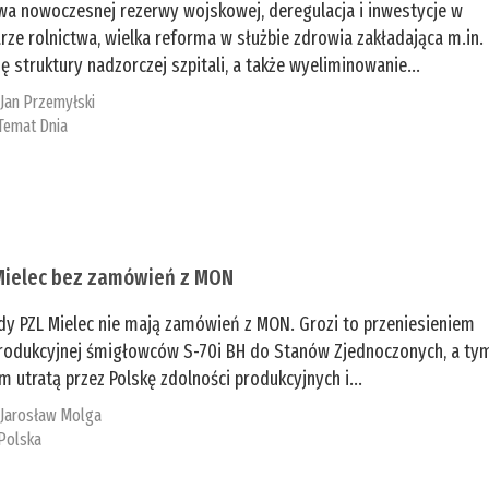
a nowoczesnej rezerwy wojskowej, deregulacja i inwestycje w
rze rolnictwa, wielka reforma w służbie zdrowia zakładająca m.in.
ę struktury nadzorczej szpitali, a także wyeliminowanie...
:
Jan Przemyłski
Temat Dnia
Mielec bez zamówień z MON
dy PZL Mielec nie mają zamówień z MON. Grozi to przeniesieniem
 produkcyjnej śmigłowców S-70i BH do Stanów Zjednoczonych, a ty
 utratą przez Polskę zdolności produkcyjnych i...
:
Jarosław Molga
Polska