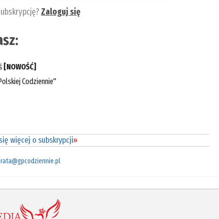
subskrypcję?
Zaloguj się
sz:
eś
[NOWOŚĆ]
olskiej Codziennie"
ię więcej o subskrypcji
»
rata@gpcodziennie.pl