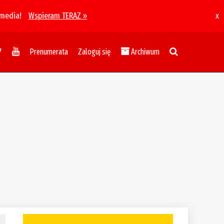
 media!
Wspieram TERAZ »
x
Prenumerata
Zaloguj się
Archiwum