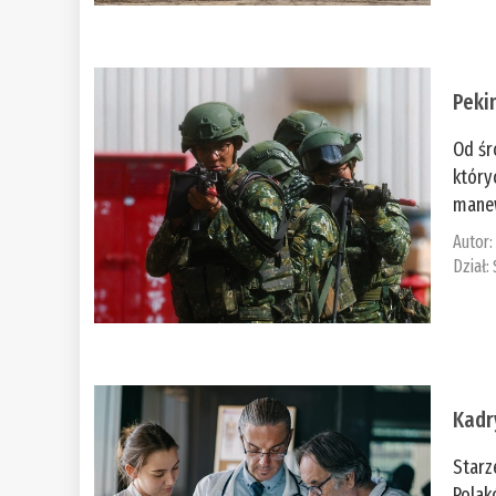
Peki
Od śr
który
manew
Autor
Dział:
Kadr
Starz
Polak