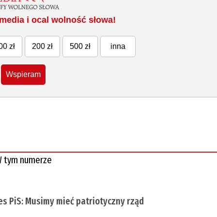
media i ocal wolność słowa!
00 zł
200 zł
500 zł
inna
Wspieram
 tym numerze
es PiS: Musimy mieć patriotyczny rząd