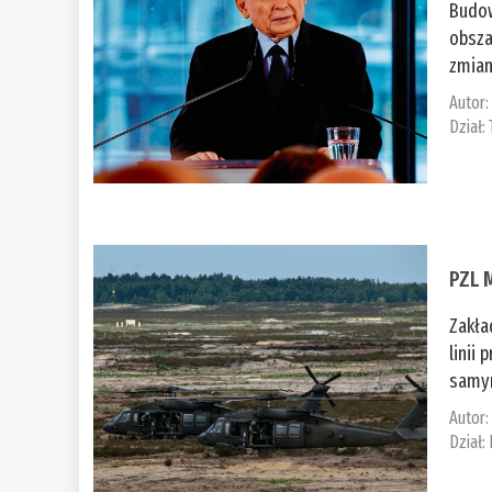
Budow
obsza
zmian
Autor
Dział:
PZL 
Zakła
linii
samym
Autor
Dział: