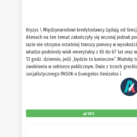
Kryzys \ Międzynarodowi kredytodawcy żądają od Grecji
Atenach na ten temat zakończyły się wczoraj jednak por
razie nie otrzyma ostatniej transzy pomocy w wysokości 3
władze podniosły wiek emerytalny z 65 do 67 lat oraz 
13 godz. dziennie, jeśli „będzie to konieczne”. Miałoby 
zwolnienia w sektorze publicznym. Dwie z trzech greckic
socjalistycznego PASOK-u Evangelos Venizelos i
50%