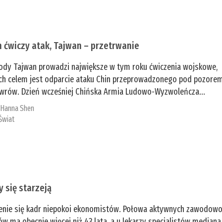
n ćwiczy atak, Tajwan – przetrwanie
ody Tajwan prowadzi największe w tym roku ćwiczenia wojskowe,
ch celem jest odparcie ataku Chin przeprowadzonego pod pozore
rów. Dzień wcześniej Chińska Armia Ludowo-Wyzwoleńcza...
:
­Hanna Shen
Świat
y się starzeją
enie się kadr niepokoi ekonomistów. Połowa aktywnych zawodow
ów ma obecnie więcej niż 43 lata, a u lekarzy specjalistów mediana