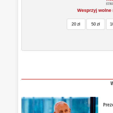
Wesprzyj wolne 
20 zł
50 zł
1
W
Prez