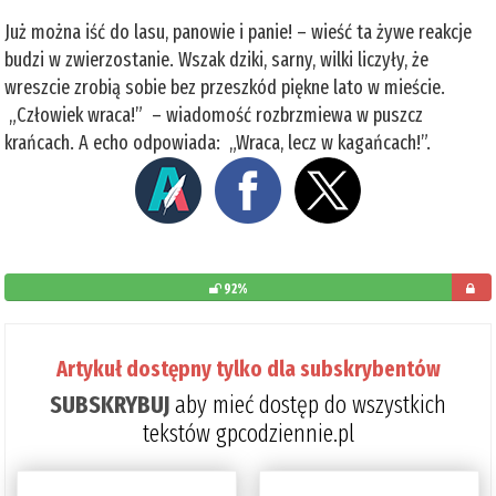
Już można iść do lasu, panowie i panie! – wieść ta żywe reakcje
budzi w zwierzostanie. Wszak dziki, sarny, wilki liczyły, że
wreszcie zrobią sobie bez przeszkód piękne lato w mieście.
„Człowiek wraca!” – wiadomość rozbrzmiewa w puszcz
krańcach. A echo odpowiada: „Wraca, lecz w kagańcach!”.
92%
pozost
do
Artykuł dostępny tylko dla subskrybentów
przeczy
SUBSKRYBUJ
aby mieć dostęp do wszystkich
8%
tekstów gpcodziennie.pl