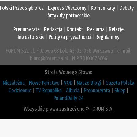
Polski Przedsiębiorca
|
Express Wieczorny
|
Komunikaty
|
Debaty
|
Artykuły partnerskie
Prenumerata
|
Redakcja
|
Kontakt
|
Reklama
|
Relacje
Inwestorskie
|
Polityka prywatności
|
Regulaminy
FORUM S.A. ul. Filtrowa 63 Lok. 43, 02-056 Warszawa | e-mail:
biuro@forumsa.pl | NIP 70103076666
Strefa Wolnego Słowa:
Niezależna
|
Nowe Państwo
|
VOD
|
Nasze Blogi
|
Gazeta Polska
Codziennie
|
TV Republika
|
Albicla
|
Prenumerata
|
Sklep
|
PolandDaily 24
Wszystkie prawa zastrzeżone © FORUM S.A.