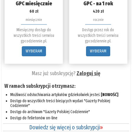
GPC miesięcznie
GPC - na 1 rok
60 zł
420 zł
miesięcznie
rocznie
Miesięczny dostęp do
Dostęp przez rok do
wszystkich treści serwisu
wszystkich treści serwisu
gpcodziennie.pl.
gpcodziennie.pl.
WYBIERAM
WYBIERAM
Masz już subskrypcję?
Zaloguj się
W ramach subskrypcji otrzymasz:
Możliwość odsłuchiwania artykułów gdziekolwiek jesteś
[NOWOŚĆ]
Dostęp do wszystkich treści bieżących wydań "Gazety Polskiej
Codziennie"
Dostęp do archiwum "Gazety Polskiej Codziennie"
Dostęp do felietonów on-line
Dowiedz się więcej o subskrypcji
»