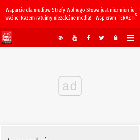
Wsparcie dla mediów Strefy Wolnego Słowa jest niezmiernie
x
ważne! Razem ratujmy niezależne media!
Wspieram TERAZ »
ad