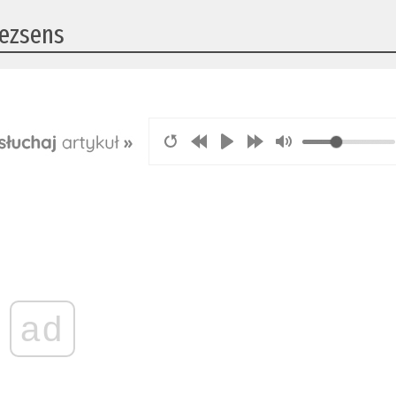
bezsens
ad