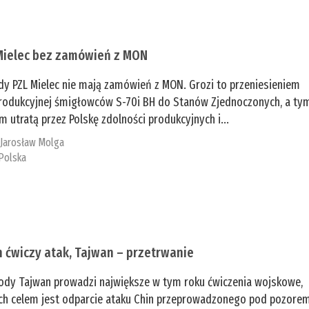
Mielec bez zamówień z MON
dy PZL Mielec nie mają zamówień z MON. Grozi to przeniesieniem
 produkcyjnej śmigłowców S-70i BH do Stanów Zjednoczonych, a ty
 utratą przez Polskę zdolności produkcyjnych i...
:
Jarosław Molga
Polska
n ćwiczy atak, Tajwan – przetrwanie
ody Tajwan prowadzi największe w tym roku ćwiczenia wojskowe,
ch celem jest odparcie ataku Chin przeprowadzonego pod pozore