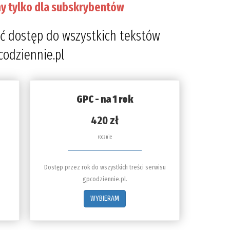
y tylko dla subskrybentów
ć dostęp do wszystkich tekstów
codziennie.pl
GPC - na 1 rok
420 zł
rocznie
Dostęp przez rok do wszystkich treści serwisu
gpcodziennie.pl.
WYBIERAM