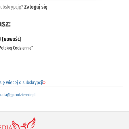
subskrypcję?
Zaloguj się
sz:
eś
[NOWOŚĆ]
olskiej Codziennie"
ię więcej o subskrypcji
»
rata@gpcodziennie.pl