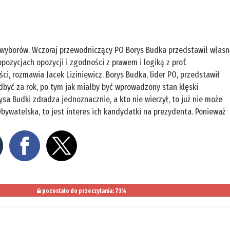
 wyborów. Wczoraj przewodniczący PO Borys Budka przedstawił włas
pozycjach opozycji i zgodności z prawem i logiką z prof.
, rozmawia Jacek Liziniewicz. Borys Budka, lider PO, przedstawił
dbyć za rok, po tym jak miałby być wprowadzony stan klęski
ysa Budki zdradza jednoznacznie, a kto nie wierzył, to już nie może
Obywatelska, to jest interes ich kandydatki na prezydenta. Ponieważ
pozostało do przeczytania: 73%