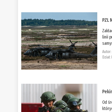
PZL 
Zakła
linii
samym
Autor
Dział:
Peki
Od śr
który