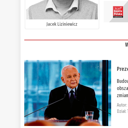
Jacek Liziniewicz
W
Prez
Budow
obsza
zmian
Autor
Dział: