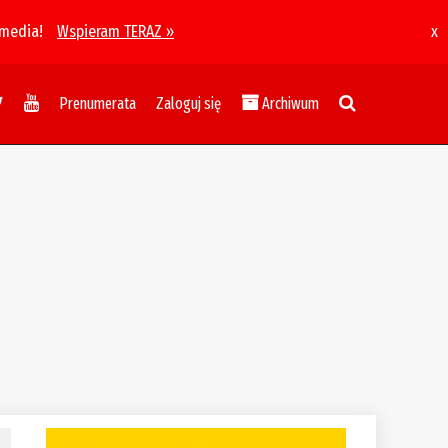
 media!
Wspieram TERAZ »
x
Prenumerata
Zaloguj się
Archiwum