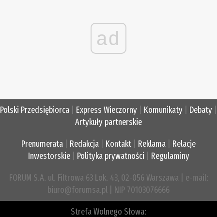
ad
Polski Przedsiębiorca
|
Express Wieczorny
|
Komunikaty
|
Debaty
|
Artykuły partnerskie
Prenumerata
|
Redakcja
|
Kontakt
|
Reklama
|
Relacje
Inwestorskie
|
Polityka prywatności
|
Regulaminy
FORUM S.A. ul. Filtrowa 63 Lok. 43, 02-056 Warszawa | e-mail:
biuro@forumsa.pl | NIP 70103076666
Strefa Wolnego Słowa: