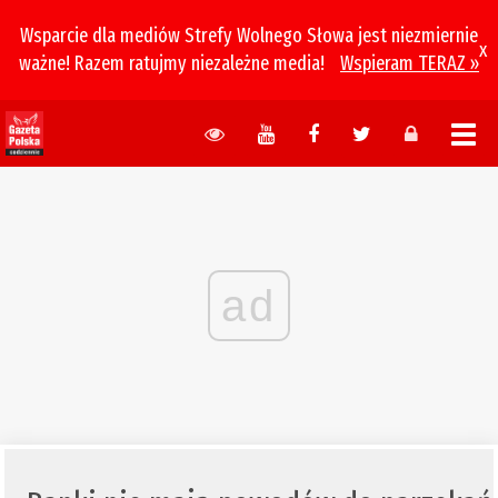
Wsparcie dla mediów Strefy Wolnego Słowa jest niezmiernie
x
ważne! Razem ratujmy niezależne media!
Wspieram TERAZ »
ad