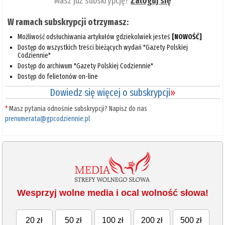
Masz już subskrypcję?
Zaloguj się
W ramach subskrypcji otrzymasz:
Możliwość odsłuchiwania artykułów gdziekolwiek jesteś
[NOWOŚĆ]
Dostęp do wszystkich treści bieżących wydań "Gazety Polskiej
Codziennie"
Dostęp do archiwum "Gazety Polskiej Codziennie"
Dostęp do felietonów on-line
Dowiedz się więcej o subskrypcji
»
*
Masz pytania odnośnie subskrypcji? Napisz do nas
prenumerata@gpcodziennie.pl
Wesprzyj wolne media i ocal wolność słowa!
20 zł
50 zł
100 zł
200 zł
500 zł