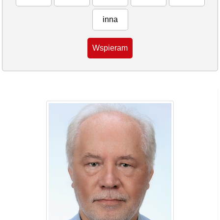
inna
Wspieram