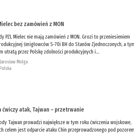
Mielec bez zamówień z MON
dy PZL Mielec nie mają zamówień z MON. Grozi to przeniesieniem
 produkcyjnej śmigłowców S-70i BH do Stanów Zjednoczonych, a ty
 utratą przez Polskę zdolności produkcyjnych i...
:
Jarosław Molga
Polska
n ćwiczy atak, Tajwan – przetrwanie
ody Tajwan prowadzi największe w tym roku ćwiczenia wojskowe,
ch celem jest odparcie ataku Chin przeprowadzonego pod pozore