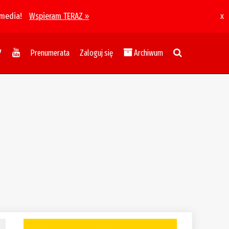
 media!
Wspieram TERAZ »
x
Prenumerata
Zaloguj się
Archiwum