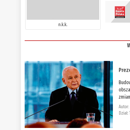
n.k.k.
W
Prez
Budow
obsza
zmian
Autor
Dział: