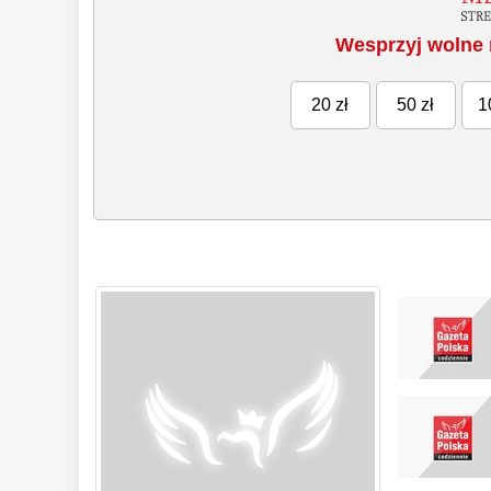
Wesprzyj wolne 
20 zł
50 zł
1