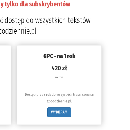
y tylko dla subskrybentów
ć dostęp do wszystkich tekstów
codziennie.pl
GPC - na 1 rok
420 zł
rocznie
Dostęp przez rok do wszystkich treści serwisu
gpcodziennie.pl.
WYBIERAM