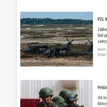
PZL 
Zakła
linii
samym
Autor
Dział:
Peki
Od śr
który