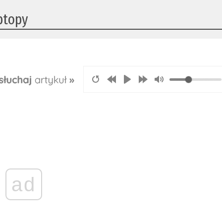
ptopy
ad