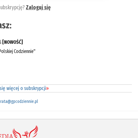
subskrypcję?
Zaloguj się
sz:
eś
[NOWOŚĆ]
olskiej Codziennie"
ię więcej o subskrypcji
»
rata@gpcodziennie.pl