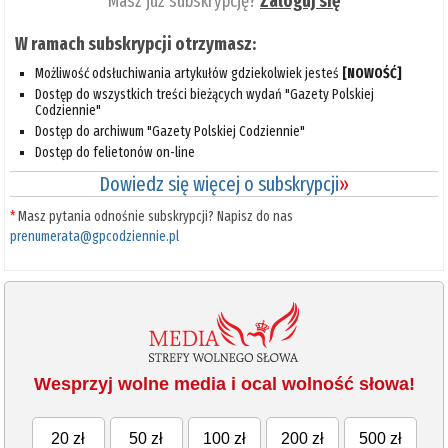
Masz już subskrypcję?
Zaloguj się
W ramach subskrypcji otrzymasz:
Możliwość odsłuchiwania artykułów gdziekolwiek jesteś
[NOWOŚĆ]
Dostęp do wszystkich treści bieżących wydań "Gazety Polskiej
Codziennie"
Dostęp do archiwum "Gazety Polskiej Codziennie"
Dostęp do felietonów on-line
Dowiedz się więcej o subskrypcji
»
*
Masz pytania odnośnie subskrypcji? Napisz do nas
prenumerata@gpcodziennie.pl
Wesprzyj wolne media i ocal wolność słowa!
20 zł
50 zł
100 zł
200 zł
500 zł