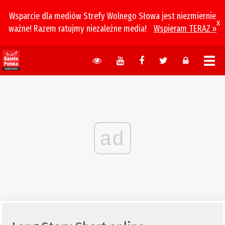
Wsparcie dla mediów Strefy Wolnego Słowa jest niezmiernie
x
ważne! Razem ratujmy niezależne media!
Wspieram TERAZ »
ad