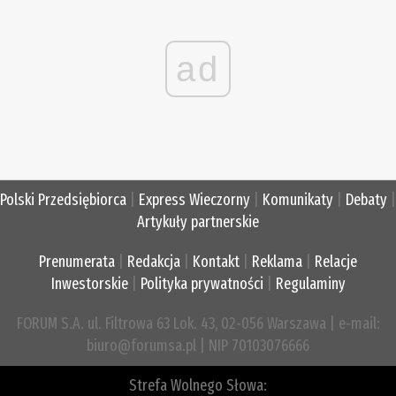
ad
Polski Przedsiębiorca
|
Express Wieczorny
|
Komunikaty
|
Debaty
|
Artykuły partnerskie
Prenumerata
|
Redakcja
|
Kontakt
|
Reklama
|
Relacje
Inwestorskie
|
Polityka prywatności
|
Regulaminy
FORUM S.A. ul. Filtrowa 63 Lok. 43, 02-056 Warszawa | e-mail:
biuro@forumsa.pl | NIP 70103076666
Strefa Wolnego Słowa: