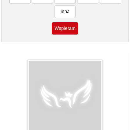
inna
Wspieram