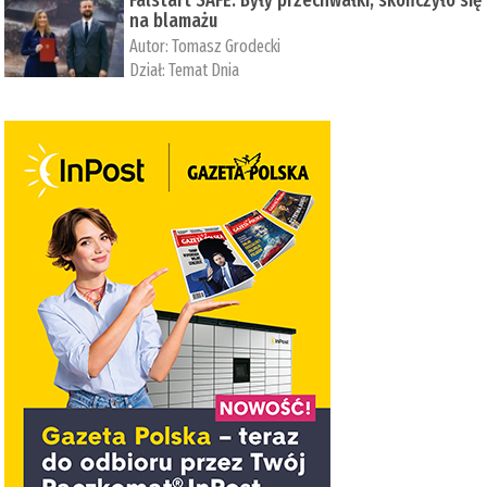
Falstart SAFE. Były przechwałki, skończyło się
na blamażu
Autor:
Tomasz Grodecki
Dział:
Temat Dnia