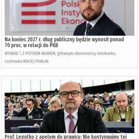
Na koniec 2027 r. dług publiczny będzie wynosił ponad
70 proc. w relacji do PKB
WYWIAD \ Z PIOTREM ARAKIEM, głównym ekonomistą VeloBanku,
rozmawia MACIEJ PAWLAK
Prof. Legutko z apelem do prawicy: Nie kontynuujmy tej