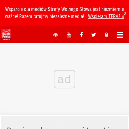
Wsparcie dla mediów Strefy Wolnego Słowa jest niezmiernie
x
ważne! Razem ratujmy niezależne media!
Wspieram TERAZ »
ad