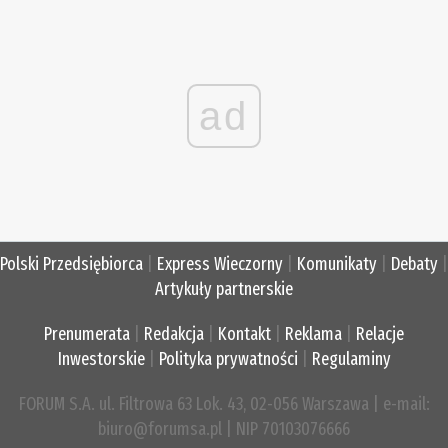
ad
Polski Przedsiębiorca
|
Express Wieczorny
|
Komunikaty
|
Debaty
|
Artykuły partnerskie
Prenumerata
|
Redakcja
|
Kontakt
|
Reklama
|
Relacje
Inwestorskie
|
Polityka prywatności
|
Regulaminy
FORUM S.A. ul. Filtrowa 63 Lok. 43, 02-056 Warszawa | e-mail:
biuro@forumsa.pl | NIP 70103076666