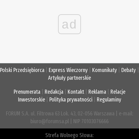
ad
Polski Przedsiębiorca
|
Express Wieczorny
|
Komunikaty
|
Debaty
|
Artykuły partnerskie
Prenumerata
|
Redakcja
|
Kontakt
|
Reklama
|
Relacje
Inwestorskie
|
Polityka prywatności
|
Regulaminy
FORUM S.A. ul. Filtrowa 63 Lok. 43, 02-056 Warszawa | e-mail:
biuro@forumsa.pl | NIP 70103076666
Strefa Wolnego Słowa: