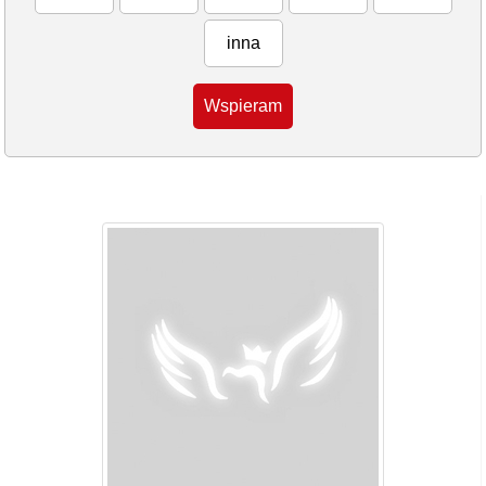
inna
Wspieram