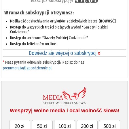
Masz już subskrypcję?
Zaloguj się
W ramach subskrypcji otrzymasz:
Możliwość odsłuchiwania artykułów gdziekolwiek jesteś
[NOWOŚĆ]
Dostęp do wszystkich treści bieżących wydań "Gazety Polskiej
Codziennie"
Dostęp do archiwum "Gazety Polskiej Codziennie"
Dostęp do felietonów on-line
Dowiedz się więcej o subskrypcji
»
*
Masz pytania odnośnie subskrypcji? Napisz do nas
prenumerata@gpcodziennie.pl
Wesprzyj wolne media i ocal wolność słowa!
20 zł
50 zł
100 zł
200 zł
500 zł