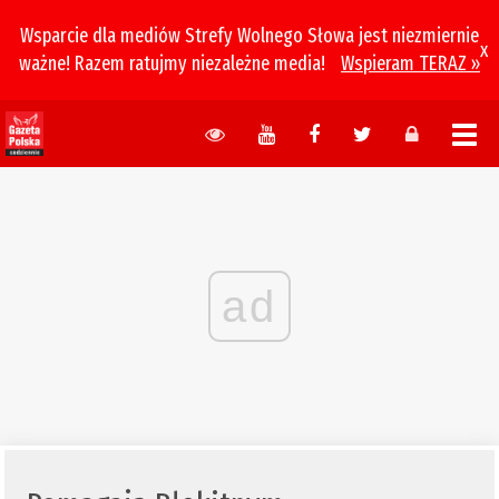
Wsparcie dla mediów Strefy Wolnego Słowa jest niezmiernie
x
ważne! Razem ratujmy niezależne media!
Wspieram TERAZ »
ad