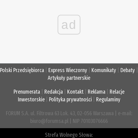
ad
Polski Przedsiębiorca
|
Express Wieczorny
|
Komunikaty
|
Debaty
|
Artykuły partnerskie
Prenumerata
|
Redakcja
|
Kontakt
|
Reklama
|
Relacje
Inwestorskie
|
Polityka prywatności
|
Regulaminy
FORUM S.A. ul. Filtrowa 63 Lok. 43, 02-056 Warszawa | e-mail:
biuro@forumsa.pl | NIP 70103076666
Strefa Wolnego Słowa: