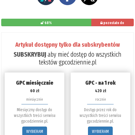
68%
pozostało do
przeczytania: 32%
Artykuł dostępny tylko dla subskrybentów
SUBSKRYBUJ
aby mieć dostęp do wszystkich
tekstów gpcodziennie.pl
GPC miesięcznie
GPC - na 1 rok
60 zł
420 zł
miesięcznie
rocznie
Miesięczny dostęp do
Dostęp przez rok do
wszystkich treści serwisu
wszystkich treści serwisu
gpcodziennie.pl.
gpcodziennie.pl.
WYBIERAM
WYBIERAM