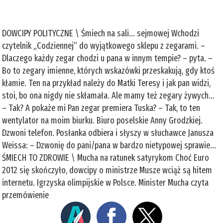
DOWCIPY POLITYCZNE \ Śmiech na sali… sejmowej Wchodzi
czytelnik „Codziennej” do wyjątkowego sklepu z zegarami. –
Dlaczego każdy zegar chodzi u pana w innym tempie? – pyta. –
Bo to zegary imienne, których wskazówki przeskakują, gdy ktoś
kłamie. Ten na przykład należy do Matki Teresy i jak pan widzi,
stoi, bo ona nigdy nie skłamała. Ale mamy też zegary żywych…
– Tak? A pokaże mi Pan zegar premiera Tuska? – Tak, to ten
wentylator na moim biurku. Biuro poselskie Anny Grodzkiej.
Dzwoni telefon. Posłanka odbiera i słyszy w słuchawce Janusza
Weissa: – Dzwonię do pani/pana w bardzo nietypowej sprawie...
ŚMIECH TO ZDROWIE \ Mucha na ratunek satyrykom Choć Euro
2012 się skończyło, dowcipy o ministrze Musze wciąż są hitem
internetu. Igrzyska olimpijskie w Polsce. Minister Mucha czyta
przemówienie