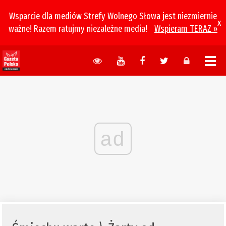
Wsparcie dla mediów Strefy Wolnego Słowa jest niezmiernie
x
ważne! Razem ratujmy niezależne media!
Wspieram TERAZ »
ad