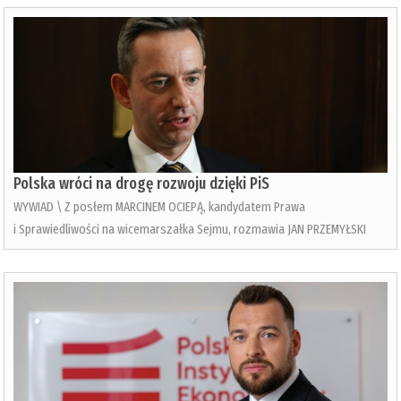
Polska wróci na drogę rozwoju dzięki PiS
WYWIAD \ Z posłem MARCINEM OCIEPĄ, kandydatem Prawa
i Sprawiedliwości na wicemarszałka Sejmu, rozmawia JAN PRZEMYŁSKI