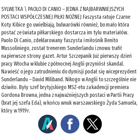
SYLWETKA \ PAOLO DI CANIO – JEDNA Z NAJBARWNIEJSZYCH
POSTACI WSPÓŁCZESNEJ PIŁKI NOŻNEJ Faszysta ratuje Czarne
Koty Kibice go uwielbiają, bulwarówki również, bo mało która
postać ze świata piłkarskiego dostarcza im tylu materiałów.
Paolo Di Canio, zdeklarowany faszysta i miłośnik Benito
Mussoliniego, został trenerem Sunderlandu i znowu trafił
na pierwsze strony gazet. Artur Szczepanik Już pierwszy dzień
pracy Włocha w klubie z północnej Anglii przyniósł skandal.
Na wieść o jego zatrudnieniu do dymisji podał się wiceprezydent
Sunderlandu – David Miliband. Nikogo w Anglii to szczególnie nie
dziwiło. Były szef brytyjskiego MSZ-etu za kadencji premiera
Gordona Browna, jedna z najważniejszych postaci w Partii Pracy
(brat jej szefa Eda), w końcu wnuk warszawskiego Żyda Samuela,
który w 1919 r.