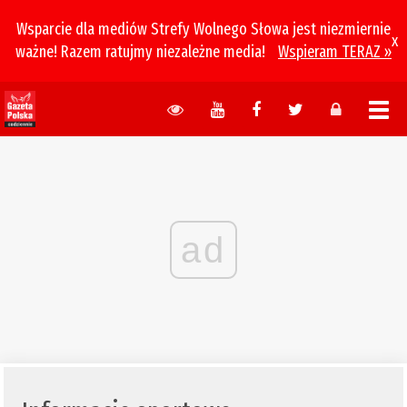
Wsparcie dla mediów Strefy Wolnego Słowa jest niezmiernie
x
ważne! Razem ratujmy niezależne media!
Wspieram TERAZ »
ad