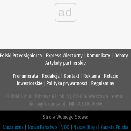
ad
Polski Przedsiębiorca
|
Express Wieczorny
|
Komunikaty
|
Debaty
|
Artykuły partnerskie
Prenumerata
|
Redakcja
|
Kontakt
|
Reklama
|
Relacje
Inwestorskie
|
Polityka prywatności
|
Regulaminy
FORUM S.A. ul. Filtrowa 63 Lok. 43, 02-056 Warszawa | e-mail:
biuro@forumsa.pl | NIP 70103076666
Strefa Wolnego Słowa:
Niezależna
|
Nowe Państwo
|
VOD
|
Nasze Blogi
|
Gazeta Polska