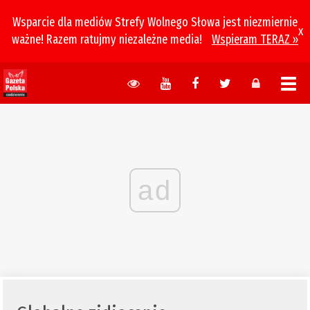
Wsparcie dla mediów Strefy Wolnego Słowa jest niezmiernie
x
ważne! Razem ratujmy niezależne media!
Wspieram TERAZ »
ad