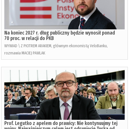
Na koniec 2027 r. dług publiczny będzie wynosił ponad
70 proc. w relacji do PKB
WYWIAD \ Z PIOTREM ARAKIEM, głównym ekonomistą VeloBanku,
rozmawia MACIEJ PAWLAK
Prof. Legutko z apelem do prawicy: Nie kontynuujmy tej
wojny. Najważniejszym celem jest odsunięcie Tuska od