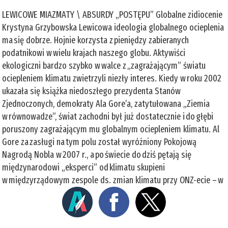
LEWICOWE MIAZMATY \ ABSURDY „POSTĘPU” Globalne zidiocenie
Krystyna Grzybowska Lewicowa ideologia globalnego ocieplenia
ma się dobrze. Hojnie korzysta z pieniędzy zabieranych
podatnikowi w wielu krajach naszego globu. Aktywiści
ekologiczni bardzo szybko w walce z „zagrażającym” światu
ociepleniem klimatu zwietrzyli niezły interes. Kiedy w roku 2002
ukazała się książka niedoszłego prezydenta Stanów
Zjednoczonych, demokraty Ala Gore’a, zatytułowana „Ziemia
w równowadze”, świat zachodni był już dostatecznie i do głębi
poruszony zagrażającym mu globalnym ociepleniem klimatu. Al
Gore za zasługi na tym polu został wyróżniony Pokojową
Nagrodą Nobla w 2007 r., a po świecie do dziś pętają się
międzynarodowi „eksperci” od klimatu skupieni
w międzyrządowym zespole ds. zmian klimatu przy ONZ-ecie – w