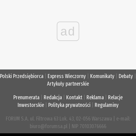
ad
Polski Przedsiębiorca
|
Express Wieczorny
|
Komunikaty
|
Debaty
|
Artykuły partnerskie
Prenumerata
|
Redakcja
|
Kontakt
|
Reklama
|
Relacje
Inwestorskie
|
Polityka prywatności
|
Regulaminy
FORUM S.A. ul. Filtrowa 63 Lok. 43, 02-056 Warszawa | e-mail:
biuro@forumsa.pl | NIP 70103076666