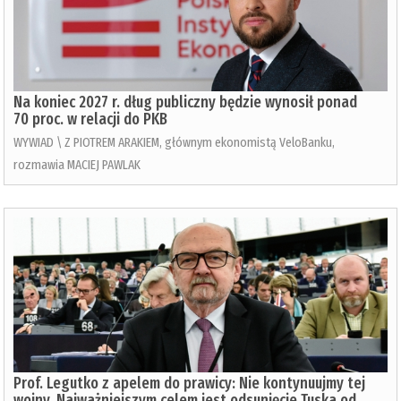
Na koniec 2027 r. dług publiczny będzie wynosił ponad
70 proc. w relacji do PKB
WYWIAD \ Z PIOTREM ARAKIEM, głównym ekonomistą VeloBanku,
rozmawia MACIEJ PAWLAK
Prof. Legutko z apelem do prawicy: Nie kontynuujmy tej
wojny. Najważniejszym celem jest odsunięcie Tuska od