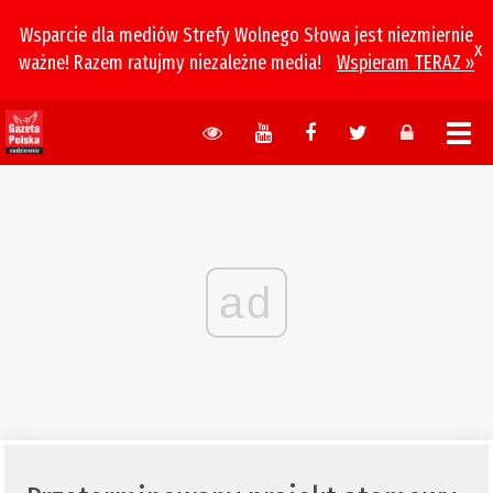
Wsparcie dla mediów Strefy Wolnego Słowa jest niezmiernie
x
ważne! Razem ratujmy niezależne media!
Wspieram TERAZ »
ad