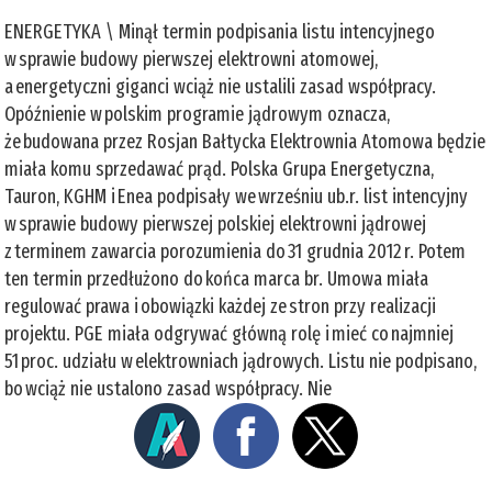
ENERGETYKA \ Minął termin podpisania listu intencyjnego
w sprawie budowy pierwszej elektrowni atomowej,
a energetyczni giganci wciąż nie ustalili zasad współpracy.
Opóźnienie w polskim programie jądrowym oznacza,
że budowana przez Rosjan Bałtycka Elektrownia Atomowa będzie
miała komu sprzedawać prąd. Polska Grupa Energetyczna,
Tauron, KGHM i Enea podpisały we wrześniu ub.r. list intencyjny
w sprawie budowy pierwszej polskiej elektrowni jądrowej
z terminem zawarcia porozumienia do 31 grudnia 2012 r. Potem
ten termin przedłużono do końca marca br. Umowa miała
regulować prawa i obowiązki każdej ze stron przy realizacji
projektu. PGE miała odgrywać główną rolę i mieć co najmniej
51 proc. udziału w elektrowniach jądrowych. Listu nie podpisano,
bo wciąż nie ustalono zasad współpracy. Nie