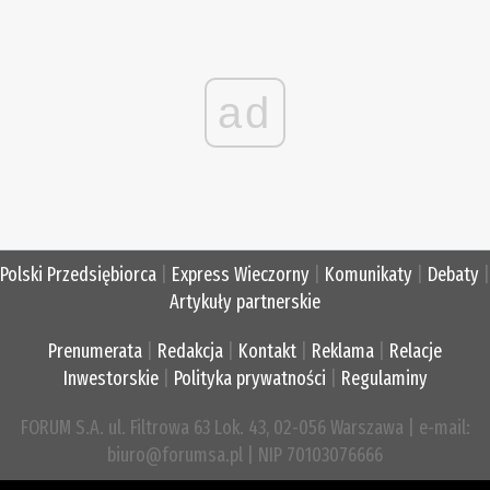
ad
Polski Przedsiębiorca
|
Express Wieczorny
|
Komunikaty
|
Debaty
|
Artykuły partnerskie
Prenumerata
|
Redakcja
|
Kontakt
|
Reklama
|
Relacje
Inwestorskie
|
Polityka prywatności
|
Regulaminy
FORUM S.A. ul. Filtrowa 63 Lok. 43, 02-056 Warszawa | e-mail:
biuro@forumsa.pl | NIP 70103076666