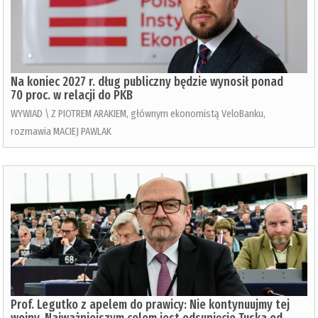
Na koniec 2027 r. dług publiczny będzie wynosił ponad
70 proc. w relacji do PKB
WYWIAD \ Z PIOTREM ARAKIEM, głównym ekonomistą VeloBanku,
rozmawia MACIEJ PAWLAK
Prof. Legutko z apelem do prawicy: Nie kontynuujmy tej