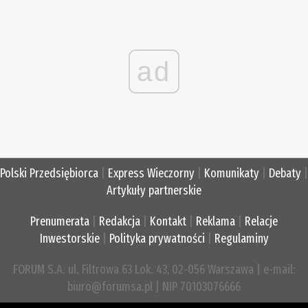
ad
Polski Przedsiębiorca
|
Express Wieczorny
|
Komunikaty
|
Debaty
|
Artykuły partnerskie
Prenumerata
|
Redakcja
|
Kontakt
|
Reklama
|
Relacje
Inwestorskie
|
Polityka prywatności
|
Regulaminy
FORUM S.A. ul. Filtrowa 63 Lok. 43, 02-056 Warszawa | e-mail:
biuro@forumsa.pl | NIP 70103076666