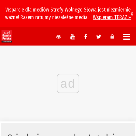
Wsparcie dla mediów Strefy Wolnego Słowa jest niezmiernie
x
ważne! Razem ratujmy niezależne media!
Wspieram TERAZ »
ad