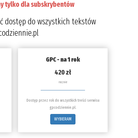
y tylko dla subskrybentów
ć dostęp do wszystkich tekstów
codziennie.pl
GPC - na 1 rok
420 zł
rocznie
Dostęp przez rok do wszystkich treści serwisu
gpcodziennie.pl.
WYBIERAM