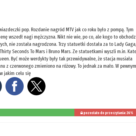
 gwiazdeczki pop. Rozdanie nagród MTV jak co roku było z pompą. Tym
cenę wszedł nagi mężczyzna. Nikt nie wie, po co, ale kogo to obchodzi
h, nie została nagrodzona. Trzy statuetki dostała za to Lady Gaga
 Thirty Seconds To Mars i Bruno Mars. Ze statuetkami wyszli m.in. Kat
Queen. Być może werdykty były tak przewidywalne, że stacja musiała
nu z czerwonego zmieniono na różowy. To jednak za mało. W pewny
 jakim celu się
pozostało do przeczytania: 26%