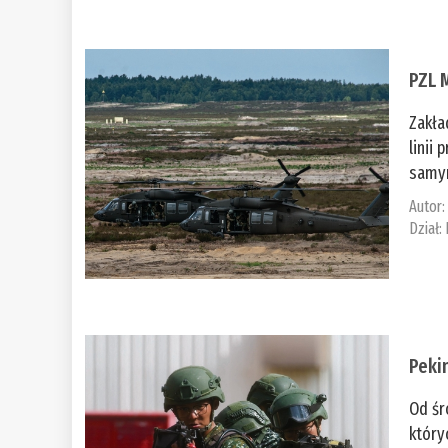
PZL 
Zakła
linii
samym
Autor
Dział:
Peki
Od śr
który