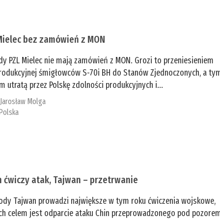
Mielec bez zamówień z MON
dy PZL Mielec nie mają zamówień z MON. Grozi to przeniesieniem
 produkcyjnej śmigłowców S-70i BH do Stanów Zjednoczonych, a ty
 utratą przez Polskę zdolności produkcyjnych i...
:
Jarosław Molga
Polska
n ćwiczy atak, Tajwan – przetrwanie
ody Tajwan prowadzi największe w tym roku ćwiczenia wojskowe,
ch celem jest odparcie ataku Chin przeprowadzonego pod pozore