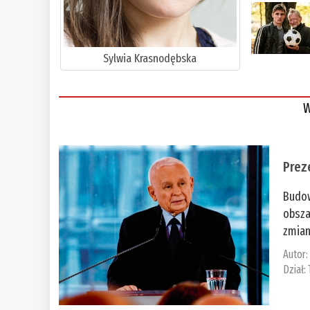
Sylwia Krasnodębska
W
Prez
Budow
obsza
zmian
Autor
Dział: