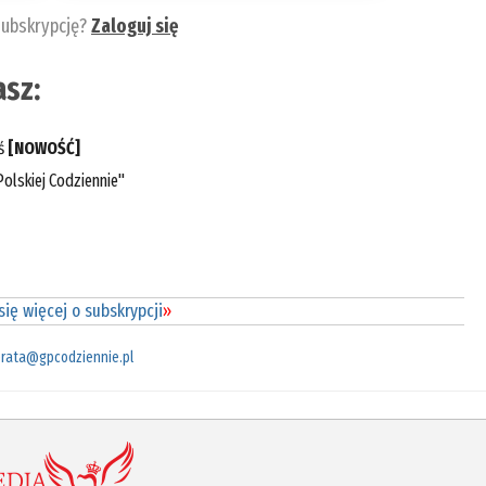
subskrypcję?
Zaloguj się
sz:
eś
[NOWOŚĆ]
olskiej Codziennie"
ię więcej o subskrypcji
»
rata@gpcodziennie.pl