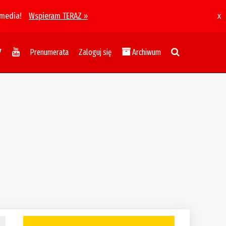
 media!
Wspieram TERAZ »
x
Prenumerata
Zaloguj się
Archiwum