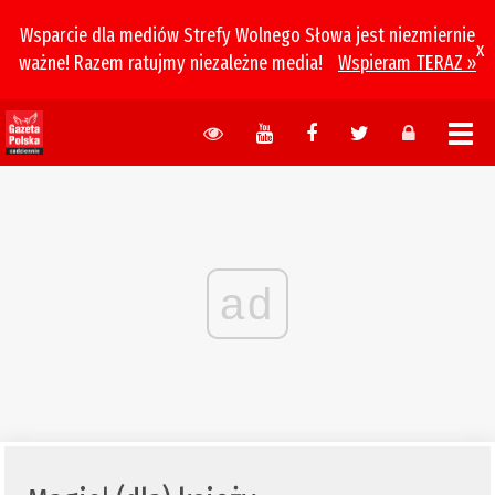
Wsparcie dla mediów Strefy Wolnego Słowa jest niezmiernie
x
ważne! Razem ratujmy niezależne media!
Wspieram TERAZ »
ad