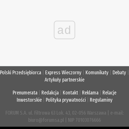
ad
Polski Przedsiębiorca
|
Express Wieczorny
|
Komunikaty
|
Debaty
|
Artykuły partnerskie
Prenumerata
|
Redakcja
|
Kontakt
|
Reklama
|
Relacje
Inwestorskie
|
Polityka prywatności
|
Regulaminy
FORUM S.A. ul. Filtrowa 63 Lok. 43, 02-056 Warszawa | e-mail:
biuro@forumsa.pl | NIP 70103076666