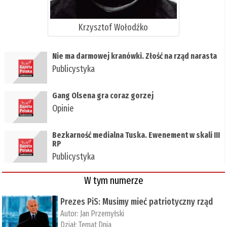
Krzysztof Wołodźko
Nie ma darmowej kranówki. Złość na rząd narasta
Publicystyka
Gang Olsena gra coraz gorzej
Opinie
Bezkarność medialna Tuska. Ewenement w skali III
RP
Publicystyka
W tym numerze
Prezes PiS: Musimy mieć patriotyczny rząd
Autor:
Jan Przemyłski
Dział:
Temat Dnia