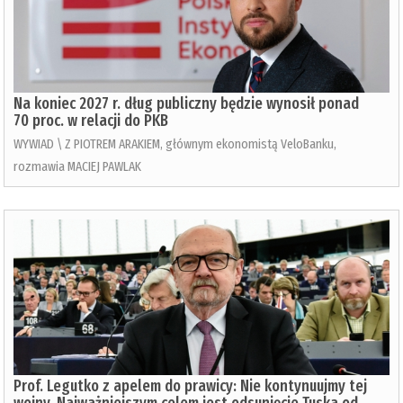
Na koniec 2027 r. dług publiczny będzie wynosił ponad
70 proc. w relacji do PKB
WYWIAD \ Z PIOTREM ARAKIEM, głównym ekonomistą VeloBanku,
rozmawia MACIEJ PAWLAK
Prof. Legutko z apelem do prawicy: Nie kontynuujmy tej