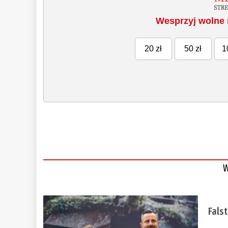
Wesprzyj wolne 
20 zł
50 zł
1
W
Fals