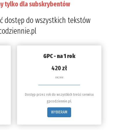
y tylko dla subskrybentów
9%
ć dostęp do wszystkich tekstów
codziennie.pl
GPC - na 1 rok
420 zł
rocznie
Dostęp przez rok do wszystkich treści serwisu
gpcodziennie.pl.
WYBIERAM