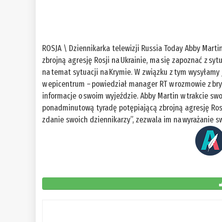
ROSJA \ Dziennikarka telewizji Russia Today Abby Marti
zbrojną agresję Rosji na Ukrainie, ma się zapoznać z s
na temat sytuacji na Krymie. W związku z tym wysyłamy 
w epicentrum – powiedział manager RT w rozmowie z br
informacje o swoim wyjeździe. Abby Martin w trakcie swo
ponadminutową tyradę potępiającą zbrojną agresję Rosji
zdanie swoich dziennikarzy”, zezwala im na wyrażanie sw