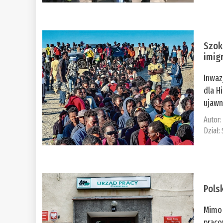
Szok
imig
Inwaz
dla H
ujawni
Autor
Dział:
Pols
Mimo 
praco