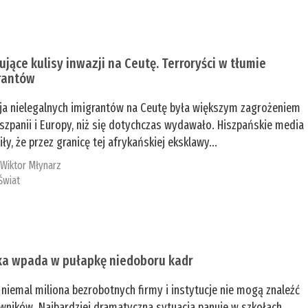
ujące kulisy inwazji na Ceutę. Terroryści w tłumie
rantów
ja nielegalnych imigrantów na Ceutę była większym zagrożeniem
iszpanii i Europy, niż się dotychczas wydawało. Hiszpańskie media
ły, że przez granicę tej afrykańskiej eksklawy...
:
Wiktor Młynarz
Świat
ka wpada w pułapkę niedoboru kadr
niemal miliona bezrobotnych firmy i instytucje nie mogą znaleźć
wników. Najbardziej dramatyczna sytuacja panuje w szkołach,