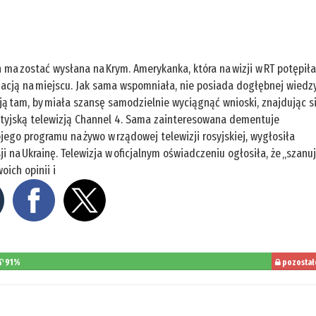
n ma zostać wysłana na Krym. Amerykanka, która na wizji w RT potępił
ytuacją na miejscu. Jak sama wspomniała, nie posiada dogłębnej wiedz
ją tam, by miała szansę samodzielnie wyciągnąć wnioski, znajdując s
ytyjską telewizją Channel 4. Sama zainteresowana dementuje
jego programu na żywo w rządowej telewizji rosyjskiej, wygłosiła
 na Ukrainę. Telewizja w oficjalnym oświadczeniu ogłosiła, że „szanu
oich opinii i
91%
pozostał
do
przeczytani