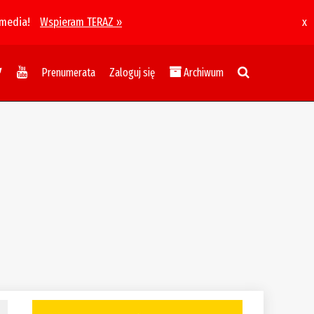
 media!
Wspieram TERAZ »
x
Prenumerata
Zaloguj się
Archiwum