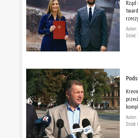
Rząd 
tward
rzecz
Autor
Dział:
Pods
Kreow
przec
kompl
Autor
Dział: