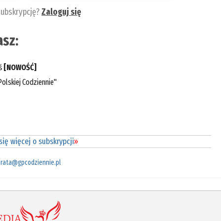
subskrypcję?
Zaloguj się
sz:
eś
[NOWOŚĆ]
olskiej Codziennie"
ię więcej o subskrypcji
»
rata@gpcodziennie.pl