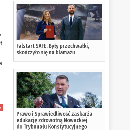
a
y
ię
Falstart SAFE. Były przechwałki,
skończyło się na blamażu
je
o
Prawo i Sprawiedliwość zaskarża
edukację zdrowotną Nowackiej
a:
do Trybunału Konstytucyjnego