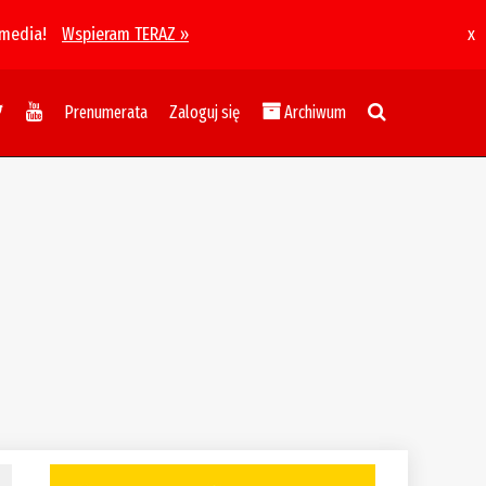
 media!
Wspieram TERAZ »
x
Prenumerata
Zaloguj się
Archiwum