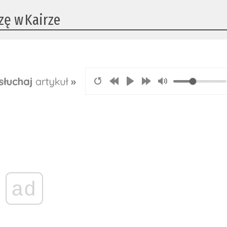
zę w Kairze
ad