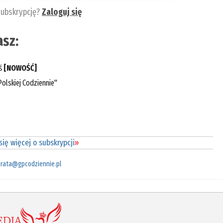
subskrypcję?
Zaloguj się
sz:
eś
[NOWOŚĆ]
olskiej Codziennie"
ię więcej o subskrypcji
»
rata@gpcodziennie.pl