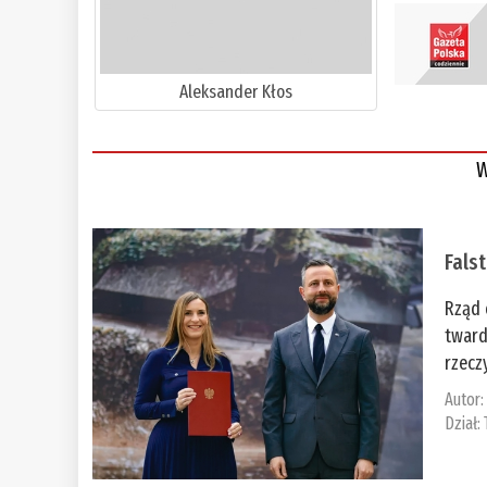
Aleksander Kłos
W
Fals
Rząd 
tward
rzecz
Autor
Dział: