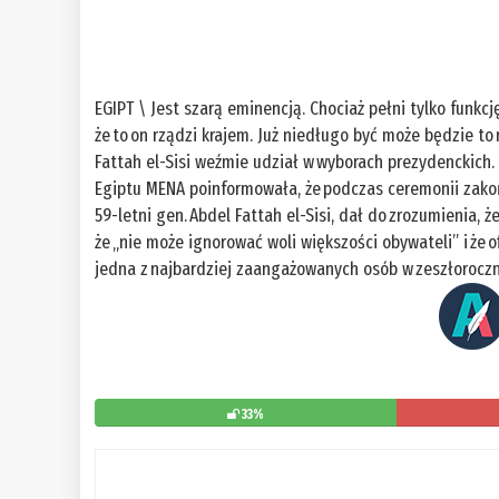
EGIPT \ Jest szarą eminencją. Chociaż pełni tylko funkc
że to on rządzi krajem. Już niedługo być może będzie to
Fattah el-Sisi weźmie udział w wyborach prezydenckich. 
Egiptu MENA poinformowała, że podczas ceremonii zako
59-letni gen. Abdel Fattah el-Sisi, dał do zrozumienia,
że „nie może ignorować woli większości obywateli” i że o
jedna z najbardziej zaangażowanych osób w zeszłorocz
33%