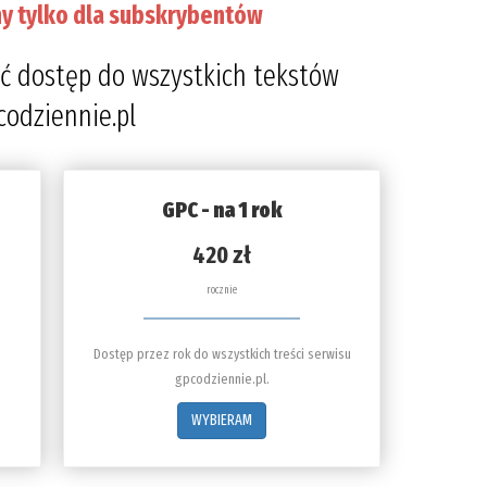
y tylko dla subskrybentów
ć dostęp do wszystkich tekstów
codziennie.pl
GPC - na 1 rok
420 zł
rocznie
Dostęp przez rok do wszystkich treści serwisu
gpcodziennie.pl.
WYBIERAM