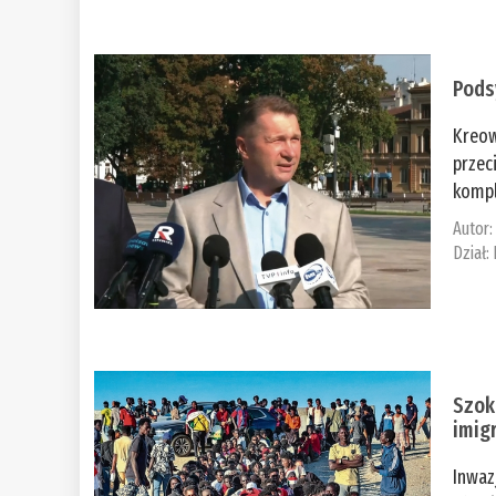
Pods
Kreow
przec
kompl
Autor
Dział:
Szok
imig
Inwaz