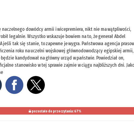
ję naczelnego dowódcy armii i wicepremiera, nikt nie ma wątpliwości,
 robił legalnie. Wszystko wskazuje bowiem na to, że generał Abdel
A jeśli tak się stanie, to zapewne je wygra. Państwowa agencja praso
ńczenia roku na uczelni wojskowej głównodowodzący egipskiej armii,
 że będzie kandydował na główny urząd w państwie. Powiedział on,
ficjalne stanowisko w tej sprawie zajmie w ciągu najbliższych dni. Jak
ne
pozostało do przeczytania: 67%