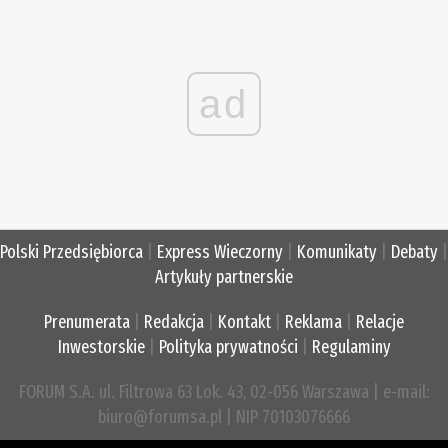
ad
Polski Przedsiębiorca
|
Express Wieczorny
|
Komunikaty
|
Debaty
|
Artykuły partnerskie
Prenumerata
|
Redakcja
|
Kontakt
|
Reklama
|
Relacje
Inwestorskie
|
Polityka prywatności
|
Regulaminy
FORUM S.A. ul. Filtrowa 63 Lok. 43, 02-056 Warszawa | e-mail:
biuro@forumsa.pl | NIP 70103076666