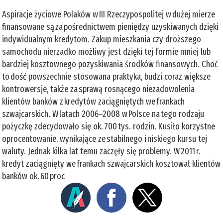
Aspiracje życiowe Polaków w III Rzeczypospolitej w dużej mierze
finansowane są za pośrednictwem pieniędzy uzyskiwanych dzięki
indywidualnym kredytom. Zakup mieszkania czy droższego
samochodu nierzadko możliwy jest dzięki tej formie mniej lub
bardziej kosztownego pozyskiwania środków finansowych. Choć
to dość powszechnie stosowana praktyka, budzi coraz większe
kontrowersje, także za sprawą rosnącego niezadowolenia
klientów banków z kredytów zaciągniętych we frankach
szwajcarskich. W latach 2006–2008 w Polsce na tego rodzaju
pożyczkę zdecydowało się ok. 700 tys. rodzin. Kusiło korzystne
oprocentowanie, wynikające ze stabilnego i niskiego kursu tej
waluty. Jednak kilka lat temu zaczęły się problemy. W 2011 r.
kredyt zaciągnięty we frankach szwajcarskich kosztował klientów
banków ok. 60 proc