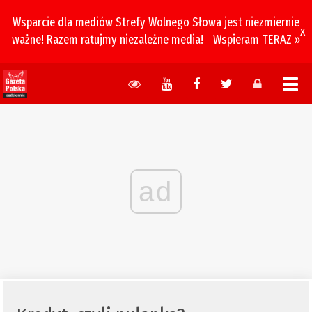
Wsparcie dla mediów Strefy Wolnego Słowa jest niezmiernie
x
ważne! Razem ratujmy niezależne media!
Wspieram TERAZ »
ad