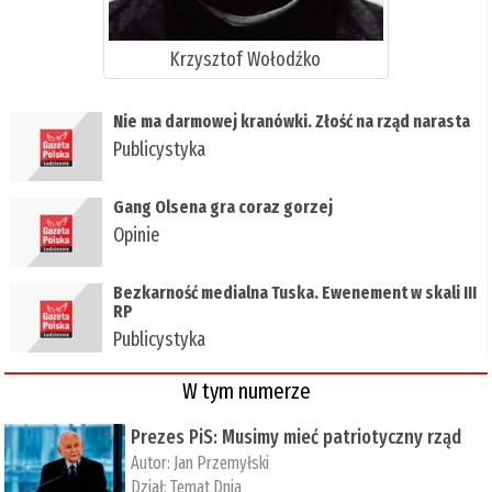
Krzysztof Wołodźko
Nie ma darmowej kranówki. Złość na rząd narasta
Publicystyka
Gang Olsena gra coraz gorzej
Opinie
Bezkarność medialna Tuska. Ewenement w skali III
RP
Publicystyka
W tym numerze
Prezes PiS: Musimy mieć patriotyczny rząd
Autor:
Jan Przemyłski
Dział:
Temat Dnia