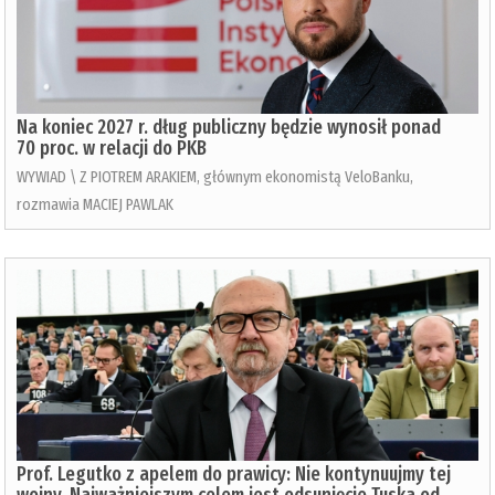
Na koniec 2027 r. dług publiczny będzie wynosił ponad
70 proc. w relacji do PKB
WYWIAD \ Z PIOTREM ARAKIEM, głównym ekonomistą VeloBanku,
rozmawia MACIEJ PAWLAK
Prof. Legutko z apelem do prawicy: Nie kontynuujmy tej