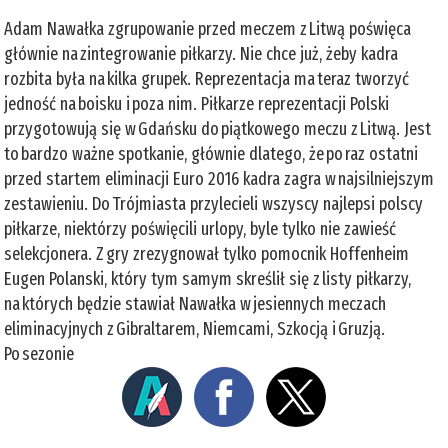
Adam Nawałka zgrupowanie przed meczem z Litwą poświęca
głównie na zintegrowanie piłkarzy. Nie chce już, żeby kadra
rozbita była na kilka grupek. Reprezentacja ma teraz tworzyć
jedność na boisku i poza nim. Piłkarze reprezentacji Polski
przygotowują się w Gdańsku do piątkowego meczu z Litwą. Jest
to bardzo ważne spotkanie, głównie dlatego, że po raz ostatni
przed startem eliminacji Euro 2016 kadra zagra w najsilniejszym
zestawieniu. Do Trójmiasta przylecieli wszyscy najlepsi polscy
piłkarze, niektórzy poświęcili urlopy, byle tylko nie zawieść
selekcjonera. Z gry zrezygnował tylko pomocnik Hoffenheim
Eugen Polanski, który tym samym skreślił się z listy piłkarzy,
na których będzie stawiał Nawałka w jesiennych meczach
eliminacyjnych z Gibraltarem, Niemcami, Szkocją i Gruzją.
Po sezonie