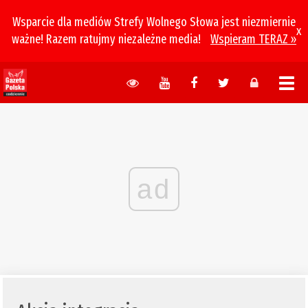
Wsparcie dla mediów Strefy Wolnego Słowa jest niezmiernie
x
ważne! Razem ratujmy niezależne media!
Wspieram TERAZ »
ad