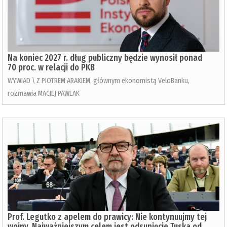
Na koniec 2027 r. dług publiczny będzie wynosił ponad
70 proc. w relacji do PKB
WYWIAD \ Z PIOTREM ARAKIEM, głównym ekonomistą VeloBanku,
rozmawia MACIEJ PAWLAK
Prof. Legutko z apelem do prawicy: Nie kontynuujmy tej
wojny. Najważniejszym celem jest odsunięcie Tuska od