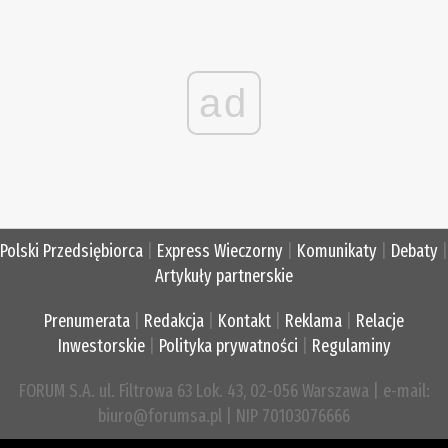
ad
Polski Przedsiębiorca
|
Express Wieczorny
|
Komunikaty
|
Debaty
|
Artykuły partnerskie
Prenumerata
|
Redakcja
|
Kontakt
|
Reklama
|
Relacje
Inwestorskie
|
Polityka prywatności
|
Regulaminy
FORUM S.A. ul. Filtrowa 63 Lok. 43, 02-056 Warszawa | e-mail:
biuro@forumsa.pl | NIP 70103076666