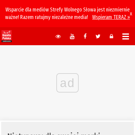
Wsparcie dla mediów Strefy Wolnego Słowa jest niezmiernie
x
ważne! Razem ratujmy niezależne media!
Wspieram TERAZ »
ad