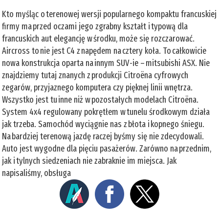
Kto myśląc o terenowej wersji popularnego kompaktu francuskiej
firmy ma przed oczami jego zgrabny kształt i typową dla
francuskich aut elegancję w środku, może się rozczarować.
Aircross to nie jest C4 z napędem na cztery koła. To całkowicie
nowa konstrukcja oparta na innym SUV-ie – mitsubishi ASX. Nie
znajdziemy tutaj znanych z produkcji Citroëna cyfrowych
zegarów, przyjaznego komputera czy pięknej linii wnętrza.
Wszystko jest tu inne niż w pozostałych modelach Citroëna.
System 4x4 regulowany pokrętłem w tunelu środkowym działa
jak trzeba. Samochód wyciągnie nas z błota i kopnego śniegu.
Na bardziej terenową jazdę raczej byśmy się nie zdecydowali.
Auto jest wygodne dla pięciu pasażerów. Zarówno na przednim,
jak i tylnych siedzeniach nie zabraknie im miejsca. Jak
napisaliśmy, obsługa