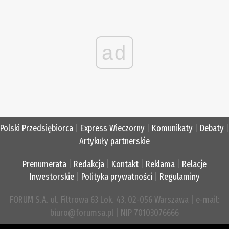
ad
Polski Przedsiębiorca
|
Express Wieczorny
|
Komunikaty
|
Debaty
|
Artykuły partnerskie
Prenumerata
|
Redakcja
|
Kontakt
|
Reklama
|
Relacje
Inwestorskie
|
Polityka prywatności
|
Regulaminy
FORUM S.A. ul. Filtrowa 63 Lok. 43, 02-056 Warszawa | e-mail:
biuro@forumsa.pl | NIP 70103076666