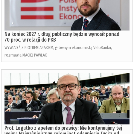
Na koniec 2027 r. dług publiczny będzie wynosił ponad
70 proc. w relacji do PKB
WYWIAD \ Z PIOTREM ARAKIEM, głównym ekonomistą VeloBanku,
rozmawia MACIEJ PAWLAK
Prof. Legutko z apelem do prawicy: Nie kontynuujmy tej
wojny. Najważniejszym celem jest odsunięcie Tuska od