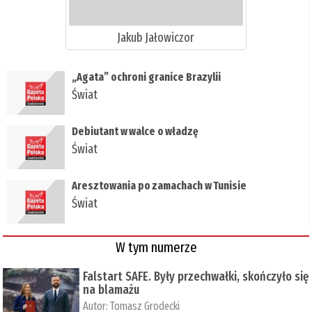
Jakub Jałowiczor
„Agata” ochroni granice Brazylii
Świat
Debiutant w walce o władzę
Świat
Aresztowania po zamachach w Tunisie
Świat
W tym numerze
Falstart SAFE. Były przechwałki, skończyło się
na blamażu
Autor:
Tomasz Grodecki