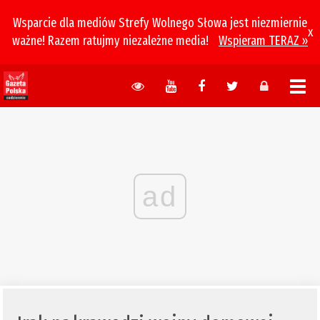
Wsparcie dla mediów Strefy Wolnego Słowa jest niezmiernie
x
ważne! Razem ratujmy niezależne media!
Wspieram TERAZ »
ad