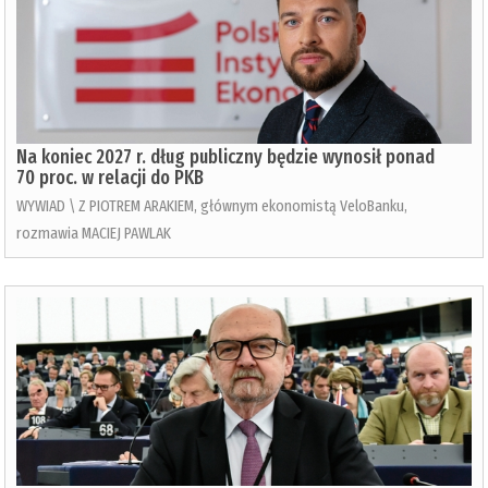
Na koniec 2027 r. dług publiczny będzie wynosił ponad
70 proc. w relacji do PKB
WYWIAD \ Z PIOTREM ARAKIEM, głównym ekonomistą VeloBanku,
rozmawia MACIEJ PAWLAK