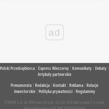
ad
Polski Przedsiębiorca
|
Express Wieczorny
|
Komunikaty
|
Debaty
|
Artykuły partnerskie
Prenumerata
|
Redakcja
|
Kontakt
|
Reklama
|
Relacje
Inwestorskie
|
Polityka prywatności
|
Regulaminy
FORUM S.A. ul. Filtrowa 63 Lok. 43, 02-056 Warszawa | e-mail:
biuro@forumsa.pl | NIP 70103076666