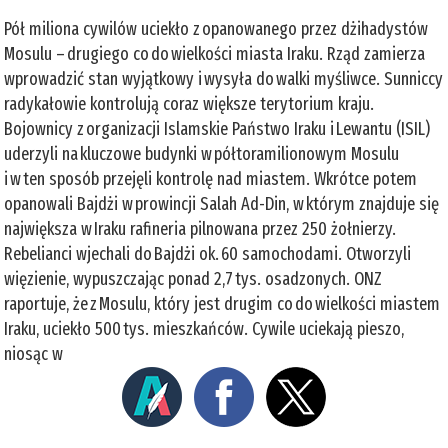
Pół miliona cywilów uciekło z opanowanego przez dżihadystów
Mosulu – drugiego co do wielkości miasta Iraku. Rząd zamierza
wprowadzić stan wyjątkowy i wysyła do walki myśliwce. Sunniccy
radykałowie kontrolują coraz większe terytorium kraju.
Bojownicy z organizacji Islamskie Państwo Iraku i Lewantu (ISIL)
uderzyli na kluczowe budynki w półtoramilionowym Mosulu
i w ten sposób przejęli kontrolę nad miastem. Wkrótce potem
opanowali Bajdżi w prowincji Salah Ad-Din, w którym znajduje się
największa w Iraku rafineria pilnowana przez 250 żołnierzy.
Rebelianci wjechali do Bajdżi ok. 60 samochodami. Otworzyli
więzienie, wypuszczając ponad 2,7 tys. osadzonych. ONZ
raportuje, że z Mosulu, który jest drugim co do wielkości miastem
Iraku, uciekło 500 tys. mieszkańców. Cywile uciekają pieszo,
niosąc w