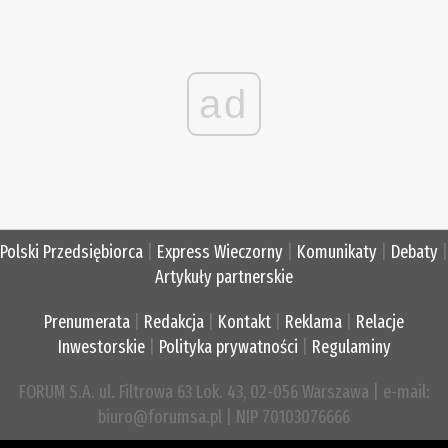
ad
Polski Przedsiębiorca
|
Express Wieczorny
|
Komunikaty
|
Debaty
|
Artykuły partnerskie
Prenumerata
|
Redakcja
|
Kontakt
|
Reklama
|
Relacje
Inwestorskie
|
Polityka prywatności
|
Regulaminy
FORUM S.A. ul. Filtrowa 63 Lok. 43, 02-056 Warszawa | e-mail:
biuro@forumsa.pl | NIP 70103076666