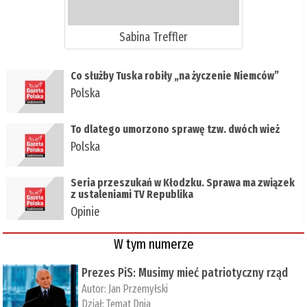
Sabina Treffler
Co służby Tuska robiły „na życzenie Niemców”
Polska
To dlatego umorzono sprawę tzw. dwóch wież
Polska
Seria przeszukań w Kłodzku. Sprawa ma związek
z ustaleniami TV Republika
Opinie
W tym numerze
Prezes PiS: Musimy mieć patriotyczny rząd
Autor:
Jan Przemyłski
Dział:
Temat Dnia