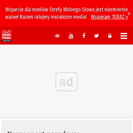
Wsparcie dla mediów Strefy Wolnego Słowa jest niezmiernie
x
ważne! Razem ratujmy niezależne media!
Wspieram TERAZ »
ad