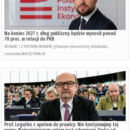
Na koniec 2027 r. dług publiczny będzie wynosił ponad
70 proc. w relacji do PKB
WYWIAD \ Z PIOTREM ARAKIEM, głównym ekonomistą VeloBanku,
rozmawia MACIEJ PAWLAK
Prof. Legutko z apelem do prawicy: Nie kontynuujmy tej