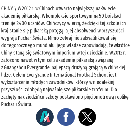
CHINY \ W 2012 r. w Chinach otwarto największą na świecie
akademię piłkarską. W kompleksie sportowym na 50 boiskach
trenuje 2400 uczniów. Chińczycy wierzą, że dzięki tej szkole ich
kraj stanie się piłkarską potęgą, a jej absolwenci w przyszłości
wygrają Puchar Świata. Mimo że kraj nie zakwalifikował się
do tegorocznego mundialu, jego władze zapowiadają, że wkrótce
Chiny staną się światowym imperium w tej dziedzinie. W 2012 r.
założono nawet w tym celu akademię piłkarską związaną
z Guangzhou Evergrande, najlepszą drużyną grającą w chińskiej
lidze. Celem Evergrande International Football School jest
wykształcenie młodych zawodników, którzy w niedalekiej
przyszłości zdobędą najważniejsze piłkarskie trofeum. Dla
zachęty na dziedzińcu szkoły postawiono pięciometrową replikę
Pucharu Świata.