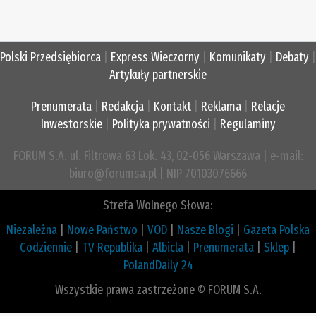
Polski Przedsiębiorca
|
Express Wieczorny
|
Komunikaty
|
Debaty
|
Artykuły partnerskie
Prenumerata
|
Redakcja
|
Kontakt
|
Reklama
|
Relacje
Inwestorskie
|
Polityka prywatności
|
Regulaminy
FORUM S.A. ul. Filtrowa 63 Lok. 43, 02-056 Warszawa | e-mail:
biuro@forumsa.pl | NIP 70103076666
Strefa Wolnego Słowa:
Niezależna
|
Nowe Państwo
|
VOD
|
Nasze Blogi
|
Gazeta Polska
Codziennie
|
TV Republika
|
Albicla
|
Prenumerata
|
Sklep
|
PolandDaily 24
Wszystkie prawa zastrzeżone © FORUM S.A.