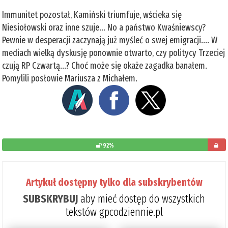
Immunitet pozostał, Kamiński triumfuje, wścieka się
Niesiołowski oraz inne szuje... No a państwo Kwaśniewscy?
Pewnie w desperacji zaczynają już myśleć o swej emigracji.... W
mediach wielką dyskusję ponownie otwarto, czy politycy Trzeciej
czują RP Czwartą...? Choć może się okaże zagadka banałem.
Pomylili posłowie Mariusza z Michałem.
92%
pozost
do
Artykuł dostępny tylko dla subskrybentów
przeczy
SUBSKRYBUJ
aby mieć dostęp do wszystkich
8%
tekstów gpcodziennie.pl