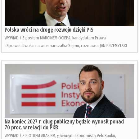
Polska wróci na drogę rozwoju dzięki PiS
WYWIAD \ Z posłem MARCINEM OCIEPĄ, kandydatem Prawa
i Sprawiedliwości na wicemarszałka Sejmu, rozmawia JAN PRZEMYŁSKI
Na koniec 2027 r. dług publiczny będzie wynosił ponad
70 proc. w relacji do PKB
WYWIAD \ Z PIOTREM ARAKIEM, głównym ekonomistą VeloBanku,