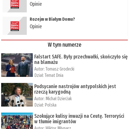
Opinie
Rozejm w Białym Domu?
Opinie
W tym numerze
Falstart SAFE. Były przechwałki, skończyło się
na blamażu
Autor:
Tomasz Grodecki
Dział:
Temat Dnia
Podsycanie nastrojów antypolskich jest
rzeczą karygodną
Autor:
Michał Dzierżak
Dział:
Polska
Szokujące kulisy inwazji na Ceutę. Terroryści
w tłumie imigrantów
Autor:
Wiktor Młynarz