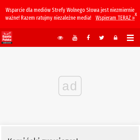
Wsparcie dla mediów Strefy Wolnego Słowa jest niezmiernie
x
ważne! Razem ratujmy niezależne media!
Wspieram TERAZ »
ad