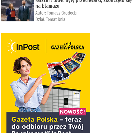
Falstart SAFE. Były przechwałki, skończyło się
na blamażu
Autor:
Tomasz Grodecki
Dział:
Temat Dnia