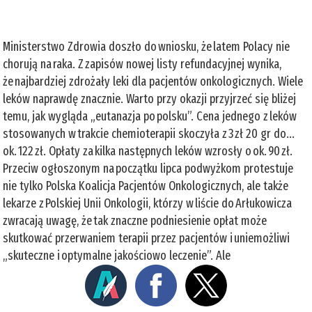
Ministerstwo Zdrowia doszło do wniosku, że latem Polacy nie
chorują na raka. Z zapisów nowej listy refundacyjnej wynika,
że najbardziej zdrożały leki dla pacjentów onkologicznych. Wiele
leków naprawdę znacznie. Warto przy okazji przyjrzeć się bliżej
temu, jak wygląda „eutanazja po polsku”. Cena jednego z leków
stosowanych w trakcie chemioterapii skoczyła z 3 zł 20 gr do...
ok. 122 zł. Opłaty za kilka następnych leków wzrosły o ok. 90 zł.
Przeciw ogłoszonym na początku lipca podwyżkom protestuje
nie tylko Polska Koalicja Pacjentów Onkologicznych, ale także
lekarze z Polskiej Unii Onkologii, którzy w liście do Arłukowicza
zwracają uwagę, że tak znaczne podniesienie opłat może
skutkować przerwaniem terapii przez pacjentów i uniemożliwi
„skuteczne i optymalne jakościowo leczenie”. Ale