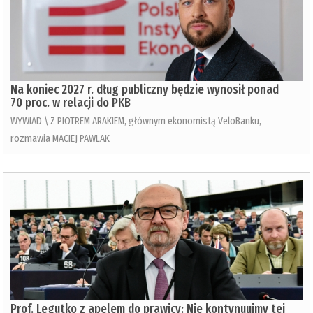
Na koniec 2027 r. dług publiczny będzie wynosił ponad
70 proc. w relacji do PKB
WYWIAD \ Z PIOTREM ARAKIEM, głównym ekonomistą VeloBanku,
rozmawia MACIEJ PAWLAK
Prof. Legutko z apelem do prawicy: Nie kontynuujmy tej