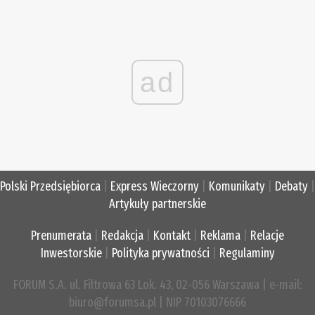
ad
Polski Przedsiębiorca
|
Express Wieczorny
|
Komunikaty
|
Debaty
|
Artykuły partnerskie
Prenumerata
|
Redakcja
|
Kontakt
|
Reklama
|
Relacje
Inwestorskie
|
Polityka prywatności
|
Regulaminy
FORUM S.A. ul. Filtrowa 63 Lok. 43, 02-056 Warszawa | e-mail:
biuro@forumsa.pl | NIP 70103076666