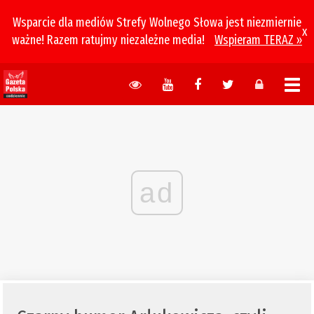
Wsparcie dla mediów Strefy Wolnego Słowa jest niezmiernie
x
ważne! Razem ratujmy niezależne media!
Wspieram TERAZ »
ad