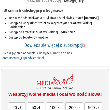
Masz już subskrypcję?
Zaloguj się
W ramach subskrypcji otrzymasz:
Możliwość odsłuchiwania artykułów gdziekolwiek jesteś
[NOWOŚĆ]
Dostęp do wszystkich treści bieżących wydań "Gazety Polskiej
Codziennie"
Dostęp do archiwum "Gazety Polskiej Codziennie"
Dostęp do felietonów on-line
Dowiedz się więcej o subskrypcji
»
*
Masz pytania odnośnie subskrypcji? Napisz do nas
prenumerata@gpcodziennie.pl
Wesprzyj wolne media i ocal wolność słowa!
20 zł
50 zł
100 zł
200 zł
500 zł