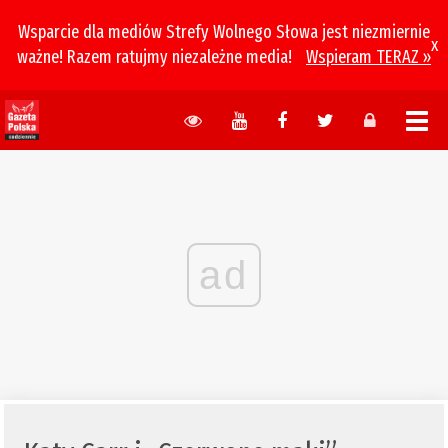
Wsparcie dla mediów Strefy Wolnego Słowa jest niezmiernie
x
ważne! Razem ratujmy niezależne media!
Wspieram TERAZ »
ad