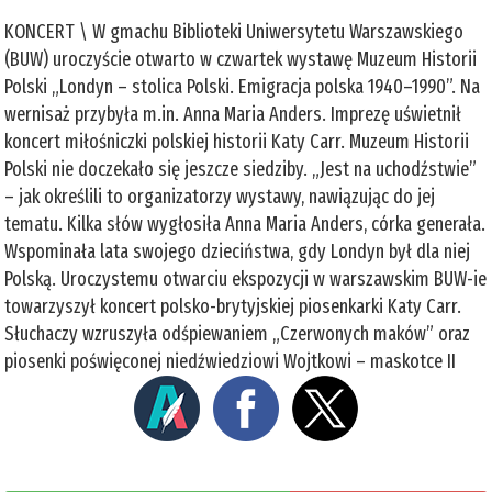
KONCERT \ W gmachu Biblioteki Uniwersytetu Warszawskiego
(BUW) uroczyście otwarto w czwartek wystawę Muzeum Historii
Polski „Londyn – stolica Polski. Emigracja polska 1940–1990”. Na
wernisaż przybyła m.in. Anna Maria Anders. Imprezę uświetnił
koncert miłośniczki polskiej historii Katy Carr. Muzeum Historii
Polski nie doczekało się jeszcze siedziby. „Jest na uchodźstwie”
– jak określili to organizatorzy wystawy, nawiązując do jej
tematu. Kilka słów wygłosiła Anna Maria Anders, córka generała.
Wspominała lata swojego dzieciństwa, gdy Londyn był dla niej
Polską. Uroczystemu otwarciu ekspozycji w warszawskim BUW-ie
towarzyszył koncert polsko-brytyjskiej piosenkarki Katy Carr.
Słuchaczy wzruszyła odśpiewaniem „Czerwonych maków” oraz
piosenki poświęconej niedźwiedziowi Wojtkowi – maskotce II