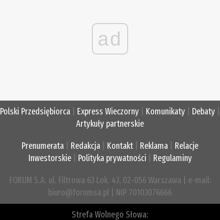
ad
Polski Przedsiębiorca
|
Express Wieczorny
|
Komunikaty
|
Debaty
|
Artykuły partnerskie
Prenumerata
|
Redakcja
|
Kontakt
|
Reklama
|
Relacje
Inwestorskie
|
Polityka prywatności
|
Regulaminy
FORUM S.A. ul. Filtrowa 63 Lok. 43, 02-056 Warszawa | e-mail:
biuro@forumsa.pl | NIP 70103076666
Strefa Wolnego Słowa: