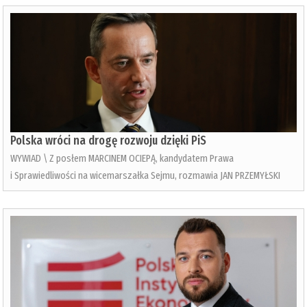
Polska wróci na drogę rozwoju dzięki PiS
WYWIAD \ Z posłem MARCINEM OCIEPĄ, kandydatem Prawa
i Sprawiedliwości na wicemarszałka Sejmu, rozmawia JAN PRZEMYŁSKI