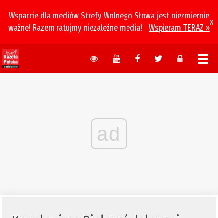
Wsparcie dla mediów Strefy Wolnego Słowa jest niezmiernie
x
ważne! Razem ratujmy niezależne media!
Wspieram TERAZ »
ad