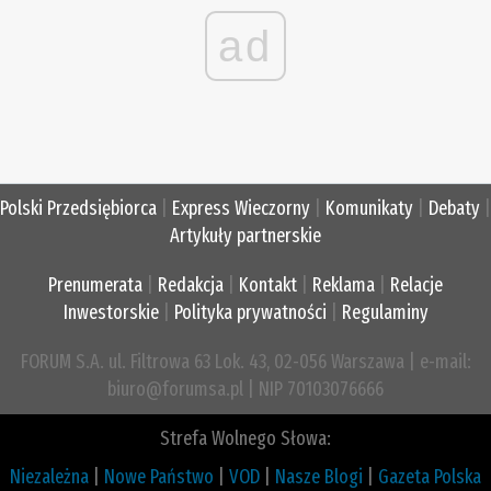
ad
Polski Przedsiębiorca
|
Express Wieczorny
|
Komunikaty
|
Debaty
|
Artykuły partnerskie
Prenumerata
|
Redakcja
|
Kontakt
|
Reklama
|
Relacje
Inwestorskie
|
Polityka prywatności
|
Regulaminy
FORUM S.A. ul. Filtrowa 63 Lok. 43, 02-056 Warszawa | e-mail:
biuro@forumsa.pl | NIP 70103076666
Strefa Wolnego Słowa:
Niezależna
|
Nowe Państwo
|
VOD
|
Nasze Blogi
|
Gazeta Polska