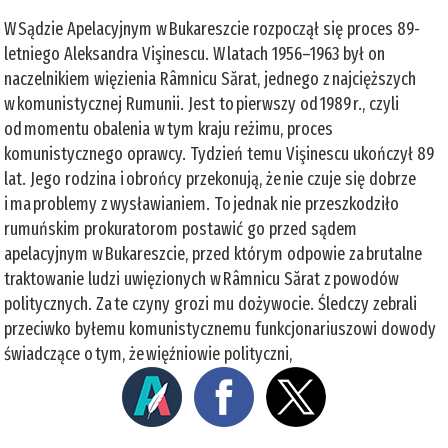
W Sądzie Apelacyjnym w Bukareszcie rozpoczął się proces 89-
letniego Aleksandra Vişinescu. W latach 1956–1963 był on
naczelnikiem więzienia Râmnicu Sărat, jednego z najcięższych
w komunistycznej Rumunii. Jest to pierwszy od 1989 r., czyli
od momentu obalenia w tym kraju reżimu, proces
komunistycznego oprawcy. Tydzień temu Vişinescu ukończył 89
lat. Jego rodzina i obrońcy przekonują, że nie czuje się dobrze
i ma problemy z wysławianiem. To jednak nie przeszkodziło
rumuńskim prokuratorom postawić go przed sądem
apelacyjnym w Bukareszcie, przed którym odpowie za brutalne
traktowanie ludzi uwięzionych w Râmnicu Sărat z powodów
politycznych. Za te czyny grozi mu dożywocie. Śledczy zebrali
przeciwko byłemu komunistycznemu funkcjonariuszowi dowody
świadczące o tym, że więźniowie polityczni,