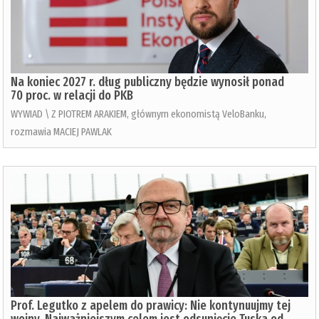
Na koniec 2027 r. dług publiczny będzie wynosił ponad
70 proc. w relacji do PKB
WYWIAD \ Z PIOTREM ARAKIEM, głównym ekonomistą VeloBanku,
rozmawia MACIEJ PAWLAK
Prof. Legutko z apelem do prawicy: Nie kontynuujmy tej