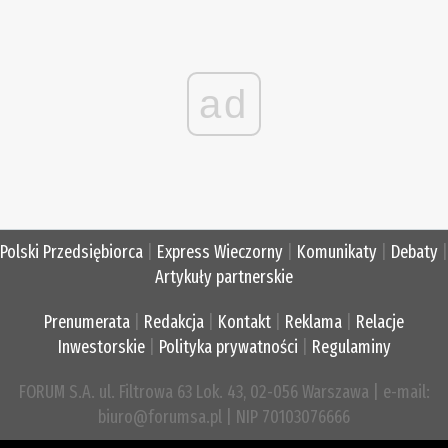
ad
Polski Przedsiębiorca
|
Express Wieczorny
|
Komunikaty
|
Debaty
|
Artykuły partnerskie
Prenumerata
|
Redakcja
|
Kontakt
|
Reklama
|
Relacje
Inwestorskie
|
Polityka prywatności
|
Regulaminy
FORUM S.A. ul. Filtrowa 63 Lok. 43, 02-056 Warszawa | e-mail:
biuro@forumsa.pl | NIP 70103076666