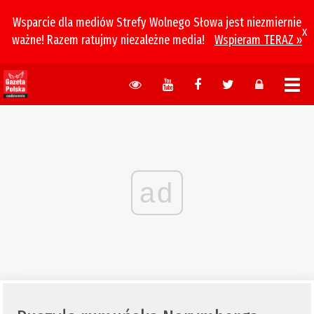
Wsparcie dla mediów Strefy Wolnego Słowa jest niezmiernie
x
ważne! Razem ratujmy niezależne media!
Wspieram TERAZ »
ad