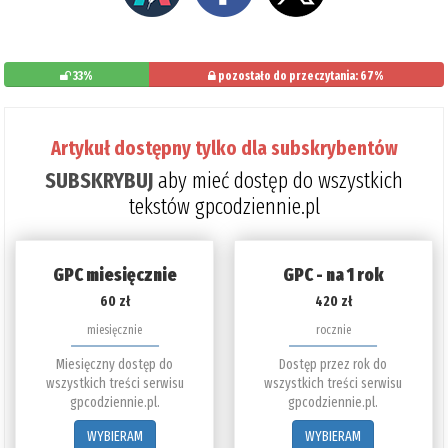
33%
pozostało do przeczytania: 67%
Artykuł dostępny tylko dla subskrybentów
SUBSKRYBUJ
aby mieć dostęp do wszystkich
tekstów gpcodziennie.pl
GPC miesięcznie
GPC - na 1 rok
60 zł
420 zł
miesięcznie
rocznie
Miesięczny dostęp do
Dostęp przez rok do
wszystkich treści serwisu
wszystkich treści serwisu
gpcodziennie.pl.
gpcodziennie.pl.
WYBIERAM
WYBIERAM