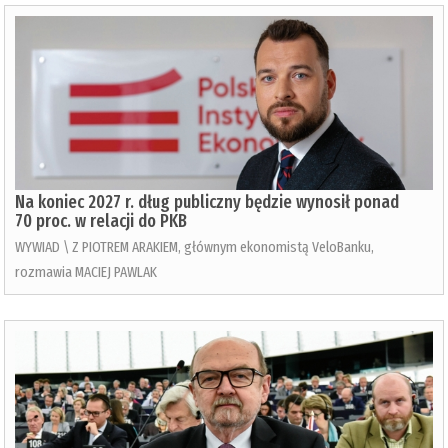
Na koniec 2027 r. dług publiczny będzie wynosił ponad
70 proc. w relacji do PKB
WYWIAD \ Z PIOTREM ARAKIEM, głównym ekonomistą VeloBanku,
rozmawia MACIEJ PAWLAK