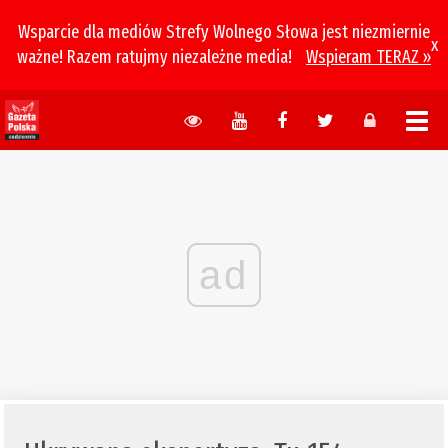
Wsparcie dla mediów Strefy Wolnego Słowa jest niezmiernie
x
ważne! Razem ratujmy niezależne media!
Wspieram TERAZ »
ad