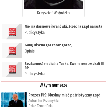
Krzysztof Wołodźko
Nie ma darmowej kranówki. Złość na rząd narasta
Publicystyka
Gang Olsena gra coraz gorzej
Opinie
Bezkarność medialna Tuska. Ewenement w skali III
RP
Publicystyka
W tym numerze
Prezes PiS: Musimy mieć patriotyczny rząd
Autor:
Jan Przemyłski
Dział:
Temat Dnia