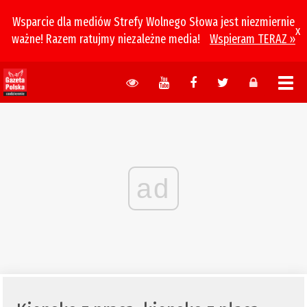
Wsparcie dla mediów Strefy Wolnego Słowa jest niezmiernie
x
ważne! Razem ratujmy niezależne media!
Wspieram TERAZ »
ad