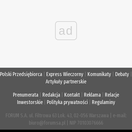
ad
Polski Przedsiębiorca
|
Express Wieczorny
|
Komunikaty
|
Debaty
|
Artykuły partnerskie
Prenumerata
|
Redakcja
|
Kontakt
|
Reklama
|
Relacje
Inwestorskie
|
Polityka prywatności
|
Regulaminy
FORUM S.A. ul. Filtrowa 63 Lok. 43, 02-056 Warszawa | e-mail:
biuro@forumsa.pl | NIP 70103076666