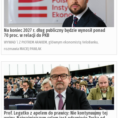
Na koniec 2027 r. dług publiczny będzie wynosił ponad
70 proc. w relacji do PKB
WYWIAD \ Z PIOTREM ARAKIEM, głównym ekonomistą VeloBanku,
rozmawia MACIEJ PAWLAK
Prof. Legutko z apelem do prawicy: Nie kontynuujmy tej