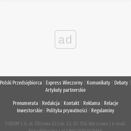
ad
Polski Przedsiębiorca
|
Express Wieczorny
|
Komunikaty
|
Debaty
|
Artykuły partnerskie
Prenumerata
|
Redakcja
|
Kontakt
|
Reklama
|
Relacje
Inwestorskie
|
Polityka prywatności
|
Regulaminy
FORUM S.A. ul. Filtrowa 63 Lok. 43, 02-056 Warszawa | e-mail:
biuro@forumsa.pl | NIP 70103076666