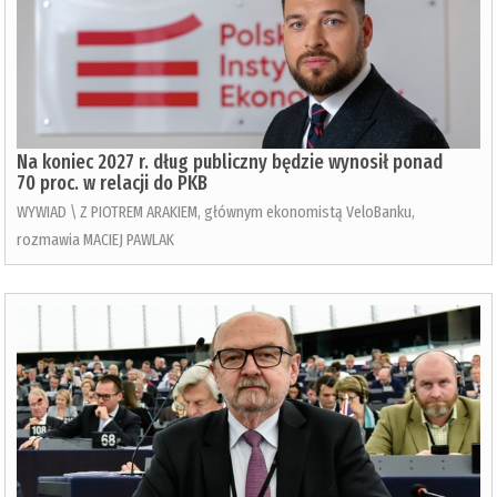
Na koniec 2027 r. dług publiczny będzie wynosił ponad
70 proc. w relacji do PKB
WYWIAD \ Z PIOTREM ARAKIEM, głównym ekonomistą VeloBanku,
rozmawia MACIEJ PAWLAK