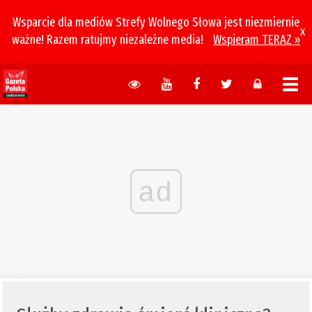
Wsparcie dla mediów Strefy Wolnego Słowa jest niezmiernie
x
ważne! Razem ratujmy niezależne media!
Wspieram TERAZ »
ad