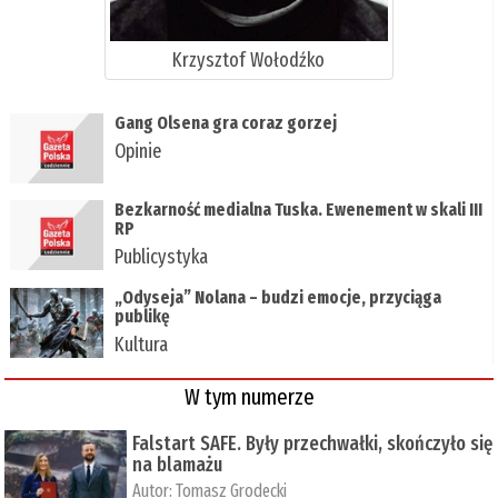
Krzysztof Wołodźko
Gang Olsena gra coraz gorzej
Opinie
Bezkarność medialna Tuska. Ewenement w skali III
RP
Publicystyka
„Odyseja” Nolana – budzi emocje, przyciąga
publikę
Kultura
W tym numerze
Falstart SAFE. Były przechwałki, skończyło się
na blamażu
Autor:
Tomasz Grodecki