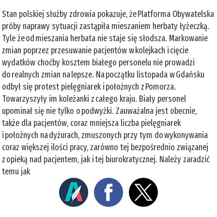
Stan polskiej służby zdrowia pokazuje, że Platforma Obywatelska
próby naprawy sytuacji zastąpiła mieszaniem herbaty łyżeczką.
Tyle że od mieszania herbata nie staje się słodsza. Markowanie
zmian poprzez przesuwanie pacjentów w kolejkach i cięcie
wydatków choćby kosztem białego personelu nie prowadzi
do realnych zmian na lepsze. Na początku listopada w Gdańsku
odbył się protest pielęgniarek i położnych z Pomorza.
Towarzyszyły im koleżanki z całego kraju. Biały personel
upominał się nie tylko o podwyżki. Zauważalna jest obecnie,
także dla pacjentów, coraz mniejsza liczba pielęgniarek
i położnych na dyżurach, zmuszonych przy tym do wykonywania
coraz większej ilości pracy, zarówno tej bezpośrednio związanej
z opieką nad pacjentem, jak i tej biurokratycznej. Należy zaradzić
temu jak