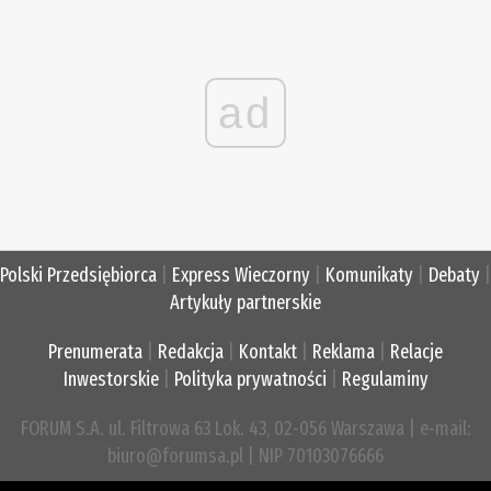
ad
Polski Przedsiębiorca
|
Express Wieczorny
|
Komunikaty
|
Debaty
|
Artykuły partnerskie
Prenumerata
|
Redakcja
|
Kontakt
|
Reklama
|
Relacje
Inwestorskie
|
Polityka prywatności
|
Regulaminy
FORUM S.A. ul. Filtrowa 63 Lok. 43, 02-056 Warszawa | e-mail:
biuro@forumsa.pl | NIP 70103076666