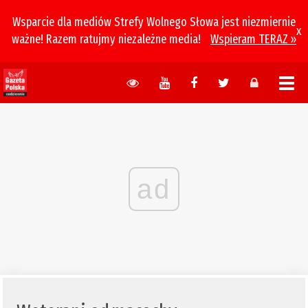
Wsparcie dla mediów Strefy Wolnego Słowa jest niezmiernie
x
ważne! Razem ratujmy niezależne media!
Wspieram TERAZ »
ad