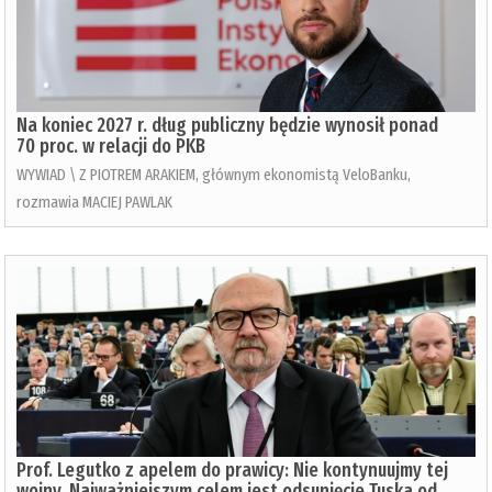
Na koniec 2027 r. dług publiczny będzie wynosił ponad
70 proc. w relacji do PKB
WYWIAD \ Z PIOTREM ARAKIEM, głównym ekonomistą VeloBanku,
rozmawia MACIEJ PAWLAK
Prof. Legutko z apelem do prawicy: Nie kontynuujmy tej
wojny. Najważniejszym celem jest odsunięcie Tuska od