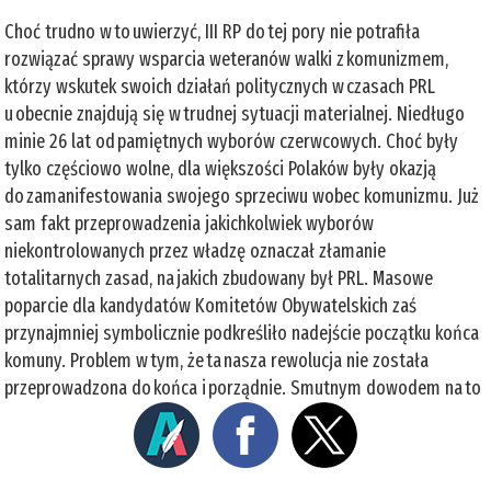
Choć trudno w to uwierzyć, III RP do tej pory nie potrafiła
rozwiązać sprawy wsparcia weteranów walki z komunizmem,
którzy wskutek swoich działań politycznych w czasach PRL
u obecnie znajdują się w trudnej sytuacji materialnej. Niedługo
minie 26 lat od pamiętnych wyborów czerwcowych. Choć były
tylko częściowo wolne, dla większości Polaków były okazją
do zamanifestowania swojego sprzeciwu wobec komunizmu. Już
sam fakt przeprowadzenia jakichkolwiek wyborów
niekontrolowanych przez władzę oznaczał złamanie
totalitarnych zasad, na jakich zbudowany był PRL. Masowe
poparcie dla kandydatów Komitetów Obywatelskich zaś
przynajmniej symbolicznie podkreśliło nadejście początku końca
komuny. Problem w tym, że ta nasza rewolucja nie została
przeprowadzona do końca i porządnie. Smutnym dowodem na to