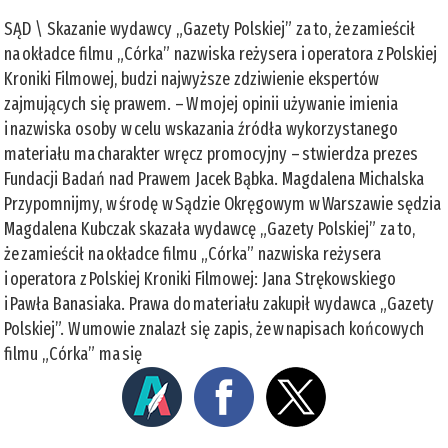
SĄD \ Skazanie wydawcy „Gazety Polskiej” za to, że zamieścił
na okładce filmu „Córka” nazwiska reżysera i operatora z Polskiej
Kroniki Filmowej, budzi najwyższe zdziwienie ekspertów
zajmujących się prawem. – W mojej opinii używanie imienia
i nazwiska osoby w celu wskazania źródła wykorzystanego
materiału ma charakter wręcz promocyjny – stwierdza prezes
Fundacji Badań nad Prawem Jacek Bąbka. Magdalena Michalska
Przypomnijmy, w środę w Sądzie Okręgowym w Warszawie sędzia
Magdalena Kubczak skazała wydawcę „Gazety Polskiej” za to,
że zamieścił na okładce filmu „Córka” nazwiska reżysera
i operatora z Polskiej Kroniki Filmowej: Jana Strękowskiego
i Pawła Banasiaka. Prawa do materiału zakupił wydawca „Gazety
Polskiej”. W umowie znalazł się zapis, że w napisach końcowych
filmu „Córka” ma się