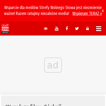
Wsparcie dla mediów Strefy Wolnego Słowa jest niezmiernie
x
ważne! Razem ratujmy niezależne media!
Wspieram TERAZ »
ad