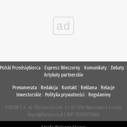
ad
Polski Przedsiębiorca
|
Express Wieczorny
|
Komunikaty
|
Debaty
|
Artykuły partnerskie
Prenumerata
|
Redakcja
|
Kontakt
|
Reklama
|
Relacje
Inwestorskie
|
Polityka prywatności
|
Regulaminy
FORUM S.A. ul. Filtrowa 63 Lok. 43, 02-056 Warszawa | e-mail:
biuro@forumsa.pl | NIP 70103076666