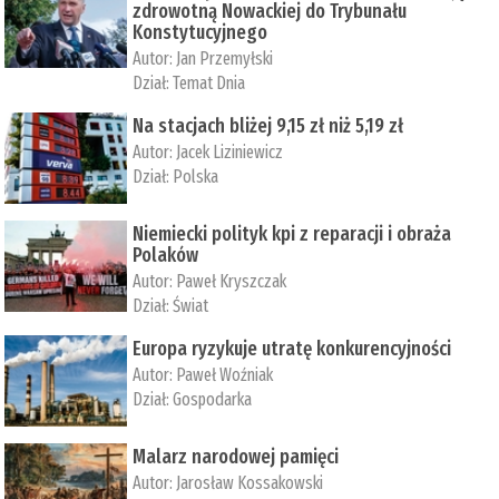
zdrowotną Nowackiej do Trybunału
Konstytucyjnego
Autor:
Jan Przemyłski
Dział:
Temat Dnia
Na stacjach bliżej 9,15 zł niż 5,19 zł
Autor:
Jacek Liziniewicz
Dział:
Polska
Niemiecki polityk kpi z reparacji i obraża
Polaków
Autor:
Paweł Kryszczak
Dział:
Świat
Europa ryzykuje utratę konkurencyjności
Autor:
Paweł Woźniak
Dział:
Gospodarka
Malarz narodowej pamięci
Autor:
Jarosław Kossakowski