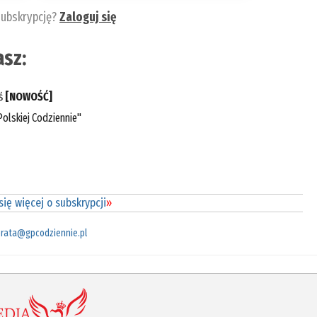
subskrypcję?
Zaloguj się
sz:
eś
[NOWOŚĆ]
olskiej Codziennie"
ię więcej o subskrypcji
»
rata@gpcodziennie.pl