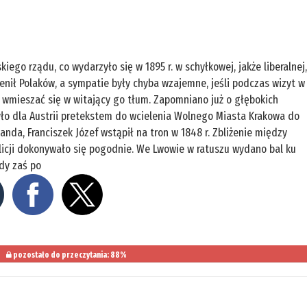
iego rządu, co wydarzyło się w 1895 r. w schyłkowej, jakże liberalnej
cenił Polaków, a sympatie były chyba wzajemne, jeśli podczas wizyt w
o wmieszać się w witający go tłum. Zapomniano już o głębokich
było dla Austrii pretekstem do wcielenia Wolnego Miasta Krakowa do
nda, Franciszek Józef wstąpił na tron w 1848 r. Zbliżenie między
alicji dokonywało się pogodnie. We Lwowie w ratuszu wydano bal ku
edy zaś po
pozostało do przeczytania: 88%