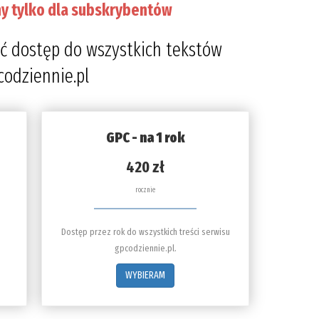
y tylko dla subskrybentów
ć dostęp do wszystkich tekstów
codziennie.pl
GPC - na 1 rok
420 zł
rocznie
Dostęp przez rok do wszystkich treści serwisu
gpcodziennie.pl.
WYBIERAM