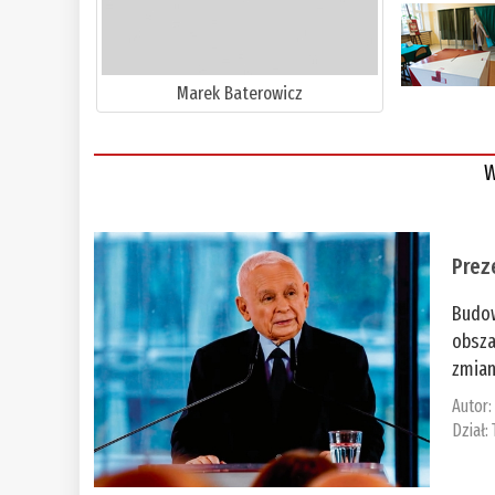
Marek Baterowicz
W
Prez
Budow
obsza
zmian
Autor
Dział: