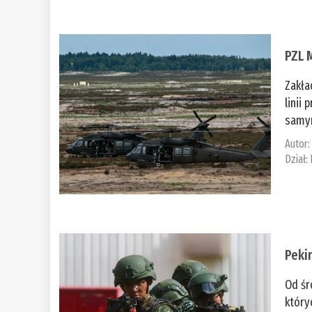
PZL 
Zakła
linii
samym
Autor
Dział:
Peki
Od śr
który