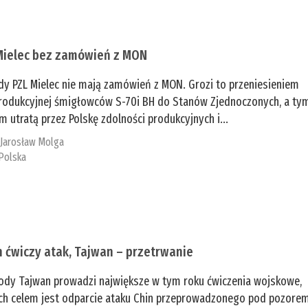
Mielec bez zamówień z MON
dy PZL Mielec nie mają zamówień z MON. Grozi to przeniesieniem
 produkcyjnej śmigłowców S-70i BH do Stanów Zjednoczonych, a ty
 utratą przez Polskę zdolności produkcyjnych i...
:
Jarosław Molga
Polska
n ćwiczy atak, Tajwan – przetrwanie
ody Tajwan prowadzi największe w tym roku ćwiczenia wojskowe,
ch celem jest odparcie ataku Chin przeprowadzonego pod pozore