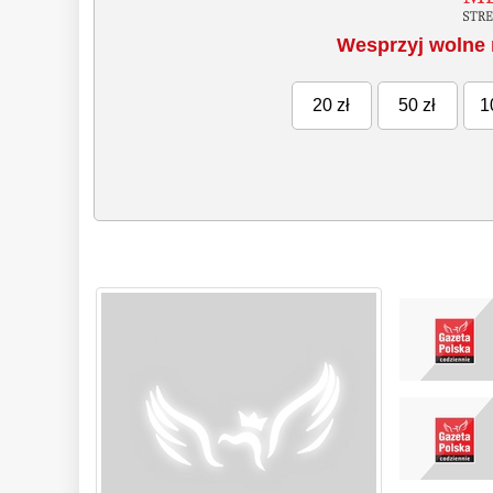
Wesprzyj wolne 
20 zł
50 zł
1