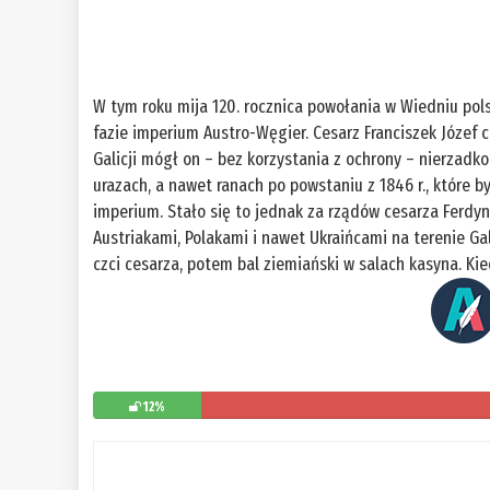
W tym roku mija 120. rocznica powołania w Wiedniu polsk
fazie imperium Austro-Węgier. Cesarz Franciszek Józef 
Galicji mógł on – bez korzystania z ochrony – nierzadk
urazach, a nawet ranach po powstaniu z 1846 r., które 
imperium. Stało się to jednak za rządów cesarza Ferdyna
Austriakami, Polakami i nawet Ukraińcami na terenie G
czci cesarza, potem bal ziemiański w salach kasyna. Ki
12%