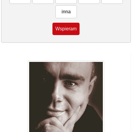
inna
Wspieram