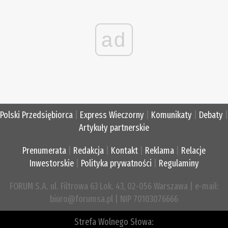
ad
Polski Przedsiębiorca
|
Express Wieczorny
|
Komunikaty
|
Debaty
|
Artykuły partnerskie
Prenumerata
|
Redakcja
|
Kontakt
|
Reklama
|
Relacje
Inwestorskie
|
Polityka prywatności
|
Regulaminy
FORUM S.A. ul. Filtrowa 63 Lok. 43, 02-056 Warszawa | e-mail:
biuro@forumsa.pl | NIP 70103076666
Strefa Wolnego Słowa: