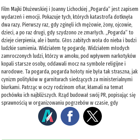
Film Majki Dłużewskiej i Joanny Lichockiej „Pogarda” jest zapisem
wydarzeń i emocji. Pokazuje tych, których katastrofa dotknęła
dwa razy. Pierwszy raz, gdy zginęli ich mężowie, żony, ojcowie,
dzieci, a po raz drugi, gdy szydzono ze zmarłych. „Pogarda” to
dzieje cierpienia, ale i buntu. Głos zabitych woła do nieba i budzi
ludzkie sumienia. Widziałem tę pogardę. Widziałem młodych
zamroczonych ludzi, którzy w amoku, pod wpływem narkotyków
kopali starsze osoby, oddawali mocz na symbole religijne i
narodowe. Ta pogarda, pogarda hołoty nie była tak straszna, jak
cynizm polityków w garniturach siedzących za ministerialnymi
biurkami. Patrząc w oczy rodzinom ofiar, kłamali na temat
pochówku ich najbliższych. Rząd budował swój PR, popisując się
sprawnością w organizowaniu pogrzebów w czasie, gdy