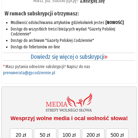
Masz już subskrypcję?
Zaloguj się
W ramach subskrypcji otrzymasz:
Możliwość odsłuchiwania artykułów gdziekolwiek jesteś
[NOWOŚĆ]
Dostęp do wszystkich treści bieżących wydań "Gazety Polskiej
Codziennie"
Dostęp do archiwum "Gazety Polskiej Codziennie"
Dostęp do felietonów on-line
Dowiedz się więcej o subskrypcji
»
*
Masz pytania odnośnie subskrypcji? Napisz do nas
prenumerata@gpcodziennie.pl
Wesprzyj wolne media i ocal wolność słowa!
20 zł
50 zł
100 zł
200 zł
500 zł