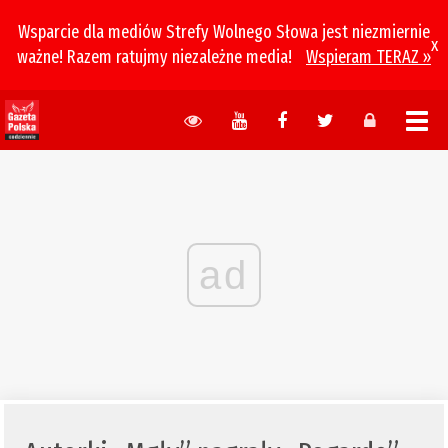
Wsparcie dla mediów Strefy Wolnego Słowa jest niezmiernie
x
ważne! Razem ratujmy niezależne media!
Wspieram TERAZ »
ad