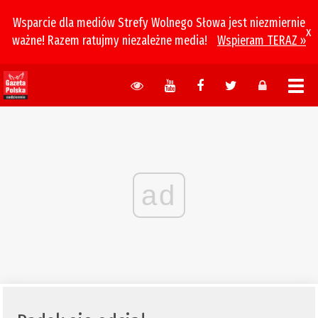
Wsparcie dla mediów Strefy Wolnego Słowa jest niezmiernie
x
ważne! Razem ratujmy niezależne media!
Wspieram TERAZ »
ad