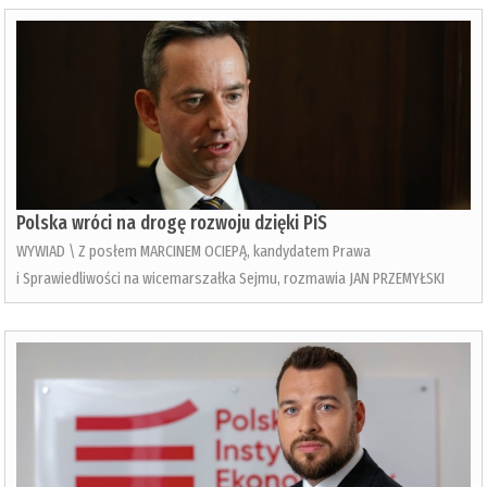
Polska wróci na drogę rozwoju dzięki PiS
WYWIAD \ Z posłem MARCINEM OCIEPĄ, kandydatem Prawa
i Sprawiedliwości na wicemarszałka Sejmu, rozmawia JAN PRZEMYŁSKI