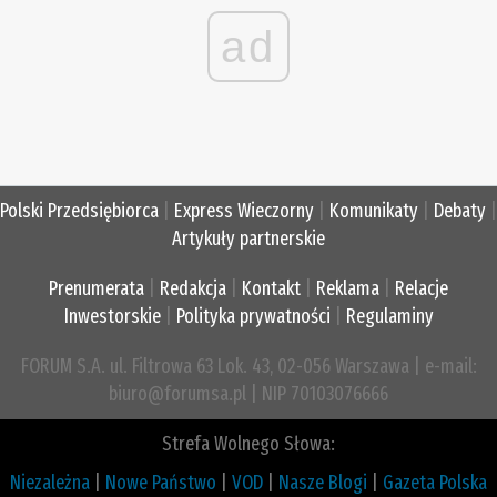
ad
Polski Przedsiębiorca
|
Express Wieczorny
|
Komunikaty
|
Debaty
|
Artykuły partnerskie
Prenumerata
|
Redakcja
|
Kontakt
|
Reklama
|
Relacje
Inwestorskie
|
Polityka prywatności
|
Regulaminy
FORUM S.A. ul. Filtrowa 63 Lok. 43, 02-056 Warszawa | e-mail:
biuro@forumsa.pl | NIP 70103076666
Strefa Wolnego Słowa:
Niezależna
|
Nowe Państwo
|
VOD
|
Nasze Blogi
|
Gazeta Polska