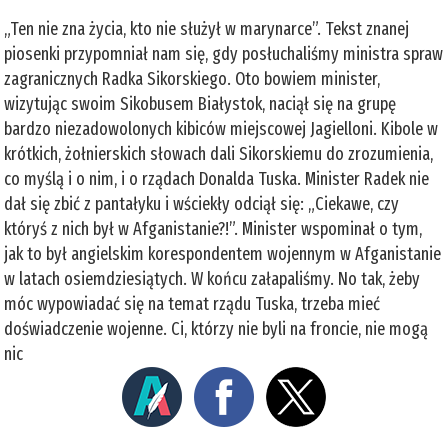
„Ten nie zna życia, kto nie służył w marynarce”. Tekst znanej
piosenki przypomniał nam się, gdy posłuchaliśmy ministra spraw
zagranicznych Radka Sikorskiego. Oto bowiem minister,
wizytując swoim Sikobusem Białystok, naciął się na grupę
bardzo niezadowolonych kibiców miejscowej Jagielloni. Kibole w
krótkich, żołnierskich słowach dali Sikorskiemu do zrozumienia,
co myślą i o nim, i o rządach Donalda Tuska. Minister Radek nie
dał się zbić z pantałyku i wściekły odciął się: „Ciekawe, czy
któryś z nich był w Afganistanie?!”. Minister wspominał o tym,
jak to był angielskim korespondentem wojennym w Afganistanie
w latach osiemdziesiątych. W końcu załapaliśmy. No tak, żeby
móc wypowiadać się na temat rządu Tuska, trzeba mieć
doświadczenie wojenne. Ci, którzy nie byli na froncie, nie mogą
nic