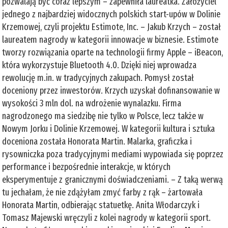
pozwalają być coraz lepszym – zapewniła laureatka. Założyciel
jednego z najbardziej widocznych polskich start-upów w Dolinie
Krzemowej, czyli projektu Estimote, Inc. – Jakub Krzych – został
laureatem nagrody w kategorii innowacje w biznesie. Estimote
tworzy rozwiązania oparte na technologii firmy Apple – iBeacon,
która wykorzystuje Bluetooth 4.0. Dzięki niej wprowadza
rewolucję m.in. w tradycyjnych zakupach. Pomysł został
doceniony przez inwestorów. Krzych uzyskał dofinansowanie w
wysokości 3 mln dol. na wdrożenie wynalazku. Firma
nagrodzonego ma siedzibę nie tylko w Polsce, lecz także w
Nowym Jorku i Dolinie Krzemowej. W kategorii kultura i sztuka
doceniona została Honorata Martin. Malarka, graficzka i
rysowniczka poza tradycyjnymi mediami wypowiada się poprzez
performance i bezpośrednie interakcje, w których
eksperymentuje z granicznymi doświadczeniami. – Z taką werwą
tu jechałam, że nie zdążyłam zmyć farby z rąk – żartowała
Honorata Martin, odbierając statuetkę. Anita Włodarczyk i
Tomasz Majewski wręczyli z kolei nagrody w kategorii sport.