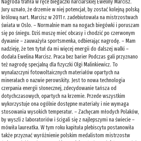
Nagroda trafiła w ręce biegaczki narciarskiej Eweliny Marcisz.
Jury uznało, że drzemie w niej potencjał, by zostać kolejną polską
królową nart. Marcisz w 2011 r. zadebiutowała na mistrzostwach
świata w Oslo. – Normalnie mam na nogach biegówki i poruszam
się po śniegu. Dziś muszę mieć obcasy i chodzić po czerwonym
dywanie – zauważyła sportsmenka, odbierając nagrodę. – Mam
nadzieję, że ten tytuł da mi więcej energii do dalszej walki –
dodała Ewelina Marcisz. Praca bez barier Podczas gali przyznano
też nagrodę specjalną dla fizyczki Olgi Malinkiewicz. To
wynalazczyni fotowoltaicznych materiałów opartych na
minerałach o nazwie perowskity. Jest to nowa technologia
czerpania energii słonecznej, zdecydowanie tańsza od
dotychczasowych, opartych na krzemie. Przede wszystkim
wykorzystuje ona ogólnie dostępne materiały i nie wymaga
stosowania wysokich temperatur. – Zachęcam młodych Polaków,
by wyszli z laboratoriów i ścigali się z najlepszymi na świecie –
mówiła laureatka. W tym roku kapituła plebiscytu postanowiła
także przyznać wyróżnienie polskim medalistom mistrzostw