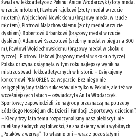
świata w lekkoatletyce z Pekinu: Anicie Włodarczyk (złoty medal
w rzucie młotem), Pawłowi Fajdkowi (złoty medal w rzucie
młotem), Wojciechowi Nowickiemu (brązowy medal w rzucie
młotem), Piotrowi Małachowskiemu (złoty medal w rzucie
dyskiem), Robertowi Urbankowi (brązowy medal w rzucie
dyskiem), Adamowi Kszczotowi (srebrny medal w biegu na 800
m), Pawłowi Wojciechowskiemu (brązowy medal w skoku o
tyczce) i Piotrowi Liskowi (brązowy medal w skoku o tycze).
Polska drużyna osiągnęła w tym roku najlepszy wynik na
mistrzostwach lekkoatletycznych w historii. – Dziękujemy
koncernowi PKN ORLEN za wsparcie. Bez niego nie
osiągnęlibyśmy takich sukcesów nie tylko w Pekinie, ale też we
wcześniejszych latach – oświadczyła Anita Włodarczyk.
Sportowcy zapowiedzieli, że nagrodę przeznaczą na potrzeby
Łódzkiego Hospicjum dla Dzieci i Fundacji „Sportowcy dzieciom”.
– Kiedy trzy lata temu rozpoczynaliśmy nasz plebiscyt, nie
mieliśmy żadnych wątpliwości, że znajdziemy wielu wybitnych
„Polaków z werwą”. To właśnie oni – wraz z pozostałymi