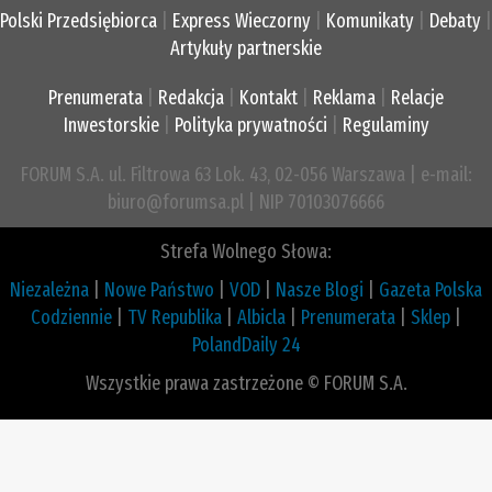
Polski Przedsiębiorca
|
Express Wieczorny
|
Komunikaty
|
Debaty
|
Artykuły partnerskie
Prenumerata
|
Redakcja
|
Kontakt
|
Reklama
|
Relacje
Inwestorskie
|
Polityka prywatności
|
Regulaminy
FORUM S.A. ul. Filtrowa 63 Lok. 43, 02-056 Warszawa | e-mail:
biuro@forumsa.pl | NIP 70103076666
Strefa Wolnego Słowa:
Niezależna
|
Nowe Państwo
|
VOD
|
Nasze Blogi
|
Gazeta Polska
Codziennie
|
TV Republika
|
Albicla
|
Prenumerata
|
Sklep
|
PolandDaily 24
Wszystkie prawa zastrzeżone © FORUM S.A.