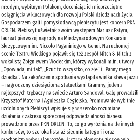
młodym, wybitnym Polakom, doceniając ich nieprzeciętne
osiągnięcia w kluczowych dla rozwoju Polski dziedzinach życia.
Gospodarzem gali i pomysłodawcą plebiscytu jest koncern PKN
ORLEN. Plebiscyt uświetnił swoim występem Mariusz Patyra,
laureat pierwszej nagrody na Międzynarodowym Konkursie
Skrzypcowym im. Niccolo Paganiniego w Genui. Na ruchomej
scenie Teatru Wielkiego pojawił się też zespół Mitch & Mitch z
wokalistą Zbigniewem Wodeckim, którzy wykonali m.in. utwory
„Opowiadaj mi tak”, „Rzuć to wszystko, co złe” i „Panny mego
dziadka”. Na zakończenie spotkania wystąpiła wielka sława jazzu
– nagrodzony dziesięcioma statuetkami Grammy, jeden z
najlepszych trębaczy na świecie Arturo Sandoval. Galę prowadzili
Krzysztof Materna i Agnieszka Cegielska. Promowanie wybitnie
uzdolnionych Plebiscyt wpisuje się w szeroko rozumiane
działania z zakresu społecznej odpowiedzialności biznesu
prowadzone przez PKN ORLEN. To, co go wyróżnia na tle innych
konkursów, to szeroka lista aż siedmiu kategorii oraz
mechanizm wyboru laureatów, łączący elementy głosowania