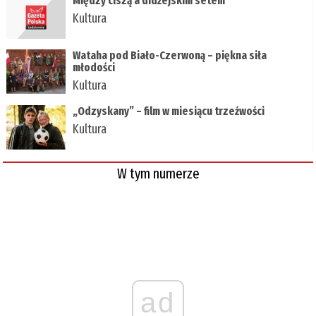
Między ciszą a didżejskim setem
Kultura
Wataha pod Biało-Czerwoną – piękna siła
młodości
Kultura
„Odzyskany” – film w miesiącu trzeźwości
Kultura
W tym numerze
ad