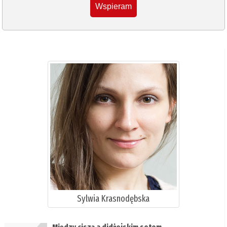
Wspieram
Sylwia Krasnodębska