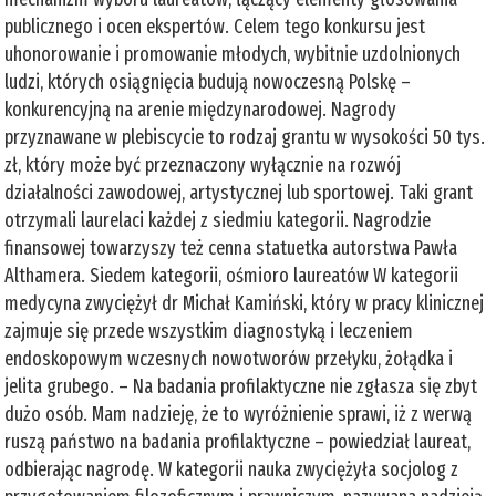
publicznego i ocen ekspertów. Celem tego konkursu jest
uhonorowanie i promowanie młodych, wybitnie uzdolnionych
ludzi, których osiągnięcia budują nowoczesną Polskę –
konkurencyjną na arenie międzynarodowej. Nagrody
przyznawane w plebiscycie to rodzaj grantu w wysokości 50 tys.
zł, który może być przeznaczony wyłącznie na rozwój
działalności zawodowej, artystycznej lub sportowej. Taki grant
otrzymali laurelaci każdej z siedmiu kategorii. Nagrodzie
finansowej towarzyszy też cenna statuetka autorstwa Pawła
Althamera. Siedem kategorii, ośmioro laureatów W kategorii
medycyna zwyciężył dr Michał Kamiński, który w pracy klinicznej
zajmuje się przede wszystkim diagnostyką i leczeniem
endoskopowym wczesnych nowotworów przełyku, żołądka i
jelita grubego. – Na badania profilaktyczne nie zgłasza się zbyt
dużo osób. Mam nadzieję, że to wyróżnienie sprawi, iż z werwą
ruszą państwo na badania profilaktyczne – powiedział laureat,
odbierając nagrodę. W kategorii nauka zwyciężyła socjolog z