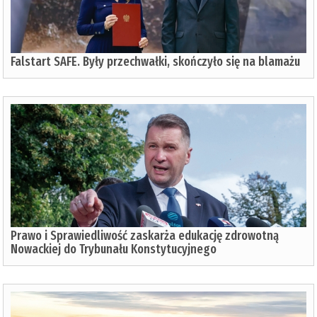
Falstart SAFE. Były przechwałki, skończyło się na blamażu
Prawo i Sprawiedliwość zaskarża edukację zdrowotną
Nowackiej do Trybunału Konstytucyjnego