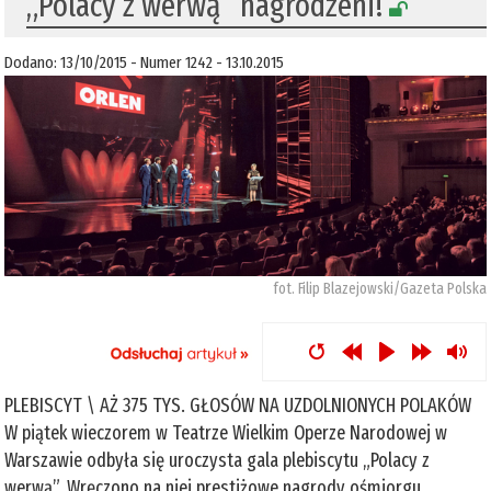
„Polacy z werwą” nagrodzeni!
Dodano: 13/10/2015 - Numer 1242 - 13.10.2015
fot. Filip Blazejowski/Gazeta Polska
PLEBISCYT \ AŻ 375 TYS. GŁOSÓW NA UZDOLNIONYCH POLAKÓW
W piątek wieczorem w Teatrze Wielkim Operze Narodowej w
Warszawie odbyła się uroczysta gala plebiscytu „Polacy z
werwą”. Wręczono na niej prestiżowe nagrody ośmiorgu