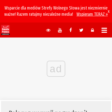
Wsparcie dla mediów Strefy Wolnego Słowa jest niezmiernie
x
ważne! Razem ratujmy niezależne media!
Wspieram TERAZ »
ad