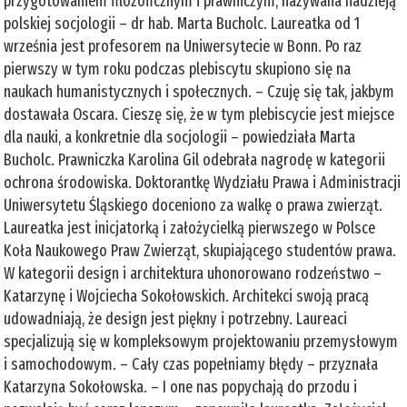
przygotowaniem filozoficznym i prawniczym, nazywana nadzieją
polskiej socjologii – dr hab. Marta Bucholc. Laureatka od 1
września jest profesorem na Uniwersytecie w Bonn. Po raz
pierwszy w tym roku podczas plebiscytu skupiono się na
naukach humanistycznych i społecznych. – Czuję się tak, jakbym
dostawała Oscara. Cieszę się, że w tym plebiscycie jest miejsce
dla nauki, a konkretnie dla socjologii – powiedziała Marta
Bucholc. Prawniczka Karolina Gil odebrała nagrodę w kategorii
ochrona środowiska. Doktorantkę Wydziału Prawa i Administracji
Uniwersytetu Śląskiego doceniono za walkę o prawa zwierząt.
Laureatka jest inicjatorką i założycielką pierwszego w Polsce
Koła Naukowego Praw Zwierząt, skupiającego studentów prawa.
W kategorii design i architektura uhonorowano rodzeństwo –
Katarzynę i Wojciecha Sokołowskich. Architekci swoją pracą
udowadniają, że design jest piękny i potrzebny. Laureaci
specjalizują się w kompleksowym projektowaniu przemysłowym
i samochodowym. – Cały czas popełniamy błędy – przyznała
Katarzyna Sokołowska. – I one nas popychają do przodu i