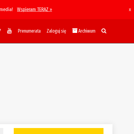
 media!
Wspieram TERAZ »
x
Prenumerata
Zaloguj się
Archiwum