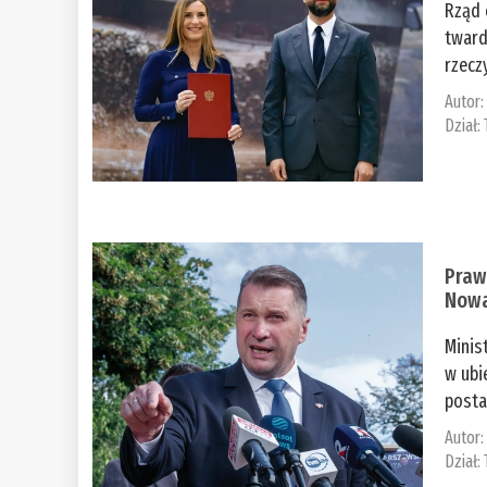
Rząd 
tward
rzecz
Autor
Dział:
Praw
Nowa
Minis
w ubi
posta
Autor
Dział: