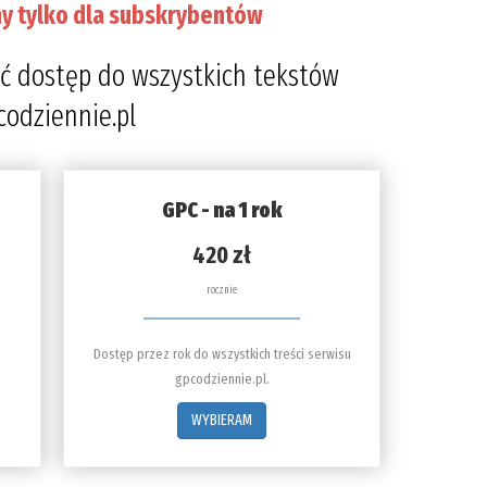
y tylko dla subskrybentów
ć dostęp do wszystkich tekstów
codziennie.pl
GPC - na 1 rok
420 zł
rocznie
Dostęp przez rok do wszystkich treści serwisu
gpcodziennie.pl.
WYBIERAM