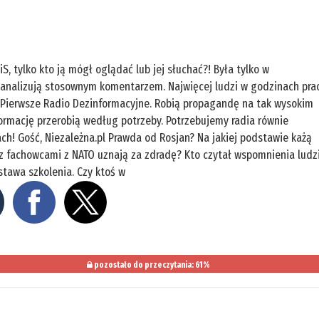
, tylko kto ją mógł oglądać lub jej słuchać?! Była tylko w
 kanalizują stosownym komentarzem. Najwięcej ludzi w godzinach pra
 Pierwsze Radio Dezinformacyjne. Robią propagandę na tak wysokim
nformację przerobią według potrzeby. Potrzebujemy radia równie
ch! Gość, Niezależna.pl Prawda od Rosjan? Na jakiej podstawie każą
y z fachowcami z NATO uznają za zdradę? Kto czytał wspomnienia ludz
stawa szkolenia. Czy ktoś w
pozostało do przeczytania: 61%