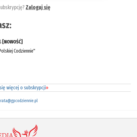
subskrypcję?
Zaloguj się
sz:
eś
[NOWOŚĆ]
olskiej Codziennie"
ię więcej o subskrypcji
»
rata@gpcodziennie.pl