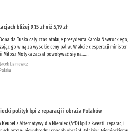
acjach bliżej 9,15 zł niż 5,19 zł
Donalda Tuska cały czas atakuje prezydenta Karola Nawrockiego,
zając go winą za wysokie ceny paliw. W akcie desperacji minister
ii Miłosz Motyka zaczął powoływać się na…...
:
Jacek Liziniewicz
Polska
iecki polityk kpi z reparacji i obraża Polaków
n Keubel z Alternatywy dla Niemiec (AfD) kpił z kwestii reparacji
nych oraz w niewybredny sposób obrażał Polaków. Niemieckiemu