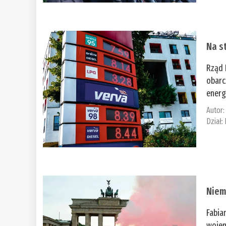
Na st
Rząd 
obarc
energ
Autor
Dział:
Niem
Fabia
wojen