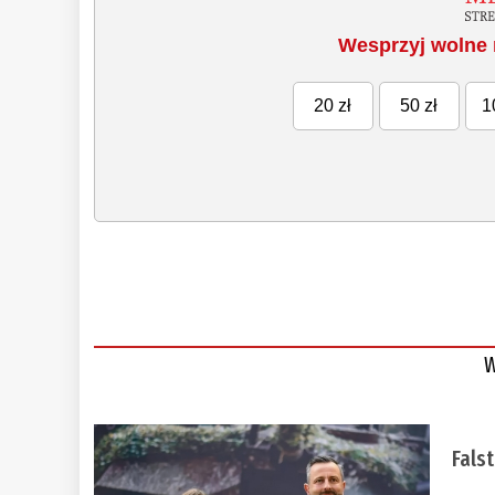
Wesprzyj wolne 
20 zł
50 zł
1
W
Fals