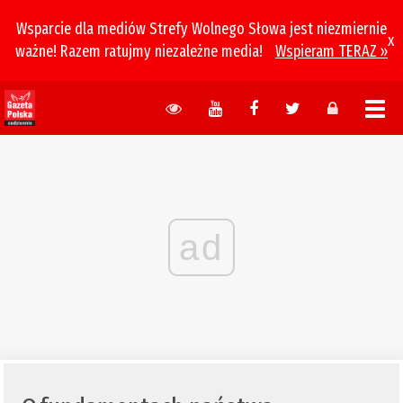
Wsparcie dla mediów Strefy Wolnego Słowa jest niezmiernie
x
ważne! Razem ratujmy niezależne media!
Wspieram TERAZ »
ad