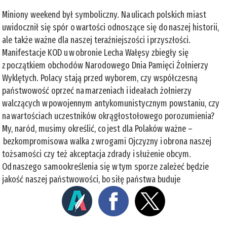
Miniony weekend był symboliczny. Na ulicach polskich miast
uwidocznił się spór o wartości odnoszące się do naszej historii,
ale także ważne dla naszej teraźniejszości i przyszłości.
Manifestacje KOD u w obronie Lecha Wałęsy zbiegły się
z początkiem obchodów Narodowego Dnia Pamięci Żołnierzy
Wyklętych. Polacy stają przed wyborem, czy współczesną
państwowość oprzeć na marzeniach i ideałach żołnierzy
walczących w powojennym antykomunistycznym powstaniu, czy
na wartościach uczestników okrągłostołowego porozumienia?
My, naród, musimy określić, co jest dla Polaków ważne –
bezkompromisowa walka z wrogami Ojczyzny i obrona naszej
tożsamości czy też akceptacja zdrady i służenie obcym.
Od naszego samookreślenia się w tym sporze zależeć będzie
jakość naszej państwowości, bo siłę państwa buduje