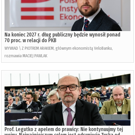
Na koniec 2027 r. dług publiczny będzie wynosił ponad
70 proc. w relacji do PKB
WYWIAD \ Z PIOTREM ARAKIEM, głównym ekonomistą VeloBanku,
rozmawia MACIEJ PAWLAK
Prof. Legutko z apelem do prawicy: Nie kontynuujmy tej