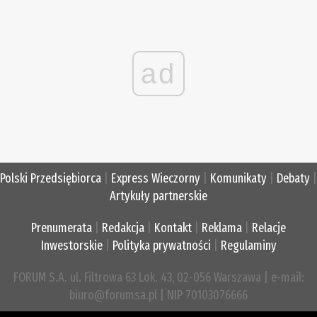
ad
Polski Przedsiębiorca
|
Express Wieczorny
|
Komunikaty
|
Debaty
|
Artykuły partnerskie
Prenumerata
|
Redakcja
|
Kontakt
|
Reklama
|
Relacje
Inwestorskie
|
Polityka prywatności
|
Regulaminy
FORUM S.A. ul. Filtrowa 63 Lok. 43, 02-056 Warszawa | e-mail:
biuro@forumsa.pl | NIP 70103076666