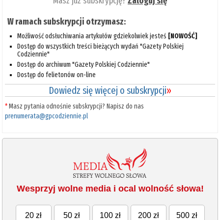
Masz już subskrypcję?
Zaloguj się
W ramach subskrypcji otrzymasz:
Możliwość odsłuchiwania artykułów gdziekolwiek jesteś
[NOWOŚĆ]
Dostęp do wszystkich treści bieżących wydań "Gazety Polskiej
Codziennie"
Dostęp do archiwum "Gazety Polskiej Codziennie"
Dostęp do felietonów on-line
Dowiedz się więcej o subskrypcji
»
*
Masz pytania odnośnie subskrypcji? Napisz do nas
prenumerata@gpcodziennie.pl
Wesprzyj wolne media i ocal wolność słowa!
20 zł
50 zł
100 zł
200 zł
500 zł