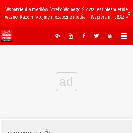
Wsparcie dla mediów Strefy Wolnego Słowa jest niezmiernie
x
ważne! Razem ratujmy niezależne media!
Wspieram TERAZ »
ad