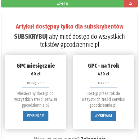
90%
pozostał
do
Artykuł dostępny tylko dla subskrybentów
przeczyta
SUBSKRYBUJ
aby mieć dostęp do wszystkich
10%
tekstów gpcodziennie.pl
GPC miesięcznie
GPC - na 1 rok
60 zł
420 zł
miesięcznie
rocznie
Miesięczny dostęp do
Dostęp przez rok do
wszystkich treści serwisu
wszystkich treści serwisu
gpcodziennie.pl.
gpcodziennie.pl.
WYBIERAM
WYBIERAM