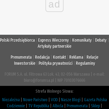
ad
Polski Przedsiębiorca
|
Express Wieczorny
|
Komunikaty
|
Debaty
|
Artykuły partnerskie
Prenumerata
|
Redakcja
|
Kontakt
|
Reklama
|
Relacje
Inwestorskie
|
Polityka prywatności
|
Regulaminy
FORUM S.A. ul. Filtrowa 63 Lok. 43, 02-056 Warszawa | e-mail:
biuro@forumsa.pl | NIP 70103076666
Strefa Wolnego Słowa:
Niezależna
|
Nowe Państwo
|
VOD
|
Nasze Blogi
|
Gazeta Polska
Codziennie
|
TV Republika
|
Albicla
|
Prenumerata
|
Sklep
|