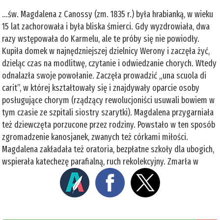
…św. Magdalena z Canossy (zm. 1835 r.) była hrabianką, w wieku
15 lat zachorowała i była bliska śmierci. Gdy wyzdrowiała, dwa
razy wstępowała do Karmelu, ale te próby się nie powiodły.
Kupiła domek w najnędzniejszej dzielnicy Werony i zaczęła żyć,
dzieląc czas na modlitwę, czytanie i odwiedzanie chorych. Wtedy
odnalazła swoje powołanie. Zaczęła prowadzić „una scuola di
carit”, w której kształtowały się i znajdywały oparcie osoby
posługujące chorym (rządzący rewolucjoniści usuwali bowiem w
tym czasie ze szpitali siostry szarytki). Magdalena przygarniała
też dziewczęta porzucone przez rodziny. Powstało w ten sposób
zgromadzenie kanosjanek, zwanych też córkami miłości.
Magdalena zakładała też oratoria, bezpłatne szkoły dla ubogich,
wspierała katechezę parafialną, ruch rekolekcyjny. Zmarła w