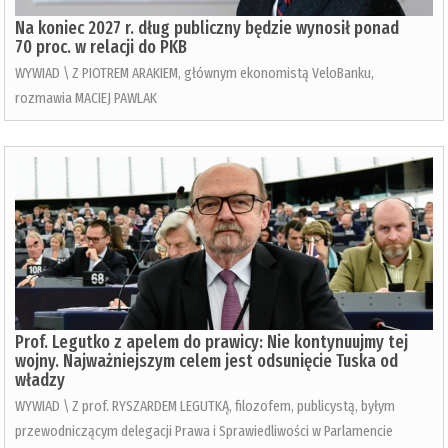
Na koniec 2027 r. dług publiczny będzie wynosił ponad
70 proc. w relacji do PKB
WYWIAD \ Z PIOTREM ARAKIEM, głównym ekonomistą VeloBanku,
rozmawia MACIEJ PAWLAK
Prof. Legutko z apelem do prawicy: Nie kontynuujmy tej
wojny. Najważniejszym celem jest odsunięcie Tuska od
władzy
WYWIAD \ Z prof. RYSZARDEM LEGUTKĄ, filozofem, publicystą, byłym
przewodniczącym delegacji Prawa i Sprawiedliwości w Parlamencie