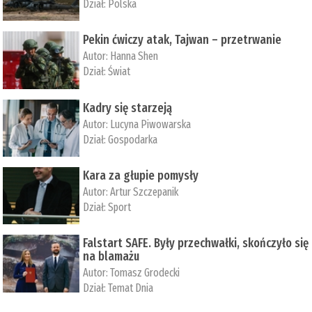
Dział:
Polska
Pekin ćwiczy atak, Tajwan – przetrwanie
Autor:
­Hanna Shen
Dział:
Świat
Kadry się starzeją
Autor:
Lucyna Piwowarska
Dział:
Gospodarka
Kara za głupie pomysły
Autor:
Artur Szczepanik
Dział:
Sport
Falstart SAFE. Były przechwałki, skończyło się
na blamażu
Autor:
Tomasz Grodecki
Dział:
Temat Dnia