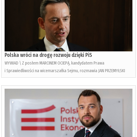
Polska wróci na drogę rozwoju dzięki PiS
WYWIAD \ Z posłem MARCINEM OCIEPĄ, kandydatem Prawa
i Sprawiedliwości na wicemarszałka Sejmu, rozmawia JAN PRZEMYŁSKI