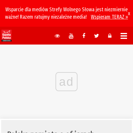
Wsparcie dla mediów Strefy Wolnego Słowa jest niezmiernie
x
ważne! Razem ratujmy niezależne media!
Wspieram TERAZ »
ad