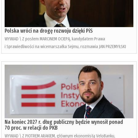
Polska wróci na drogę rozwoju dzięki PiS
WYWIAD \ Z posłem MARCINEM OCIEPĄ, kandydatem Prawa
i Sprawiedliwości na wicemarszałka Sejmu, rozmawia JAN PRZEMYŁSKI
Na koniec 2027 r. dług publiczny będzie wynosił ponad
70 proc. w relacji do PKB
WYWIAD \ Z PIOTREM ARAKIEM, głównym ekonomistą VeloBanku,