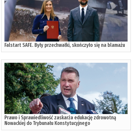
Falstart SAFE. Były przechwałki, skończyło się na blamażu
Prawo i Sprawiedliwość zaskarża edukację zdrowotną
Nowackiej do Trybunału Konstytucyjnego