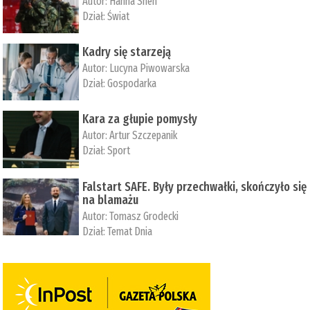
Autor:
­Hanna Shen
Dział:
Świat
Kadry się starzeją
Autor:
Lucyna Piwowarska
Dział:
Gospodarka
Kara za głupie pomysły
Autor:
Artur Szczepanik
Dział:
Sport
Falstart SAFE. Były przechwałki, skończyło się
na blamażu
Autor:
Tomasz Grodecki
Dział:
Temat Dnia