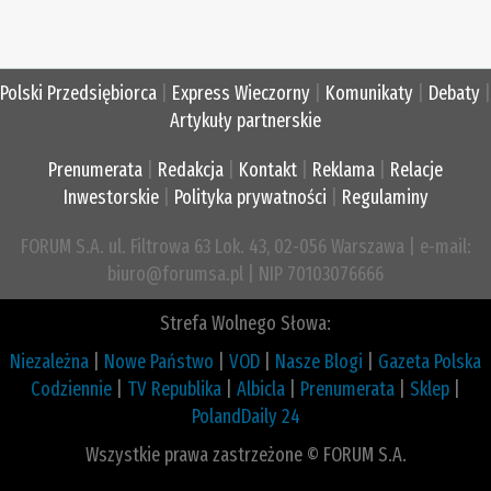
Polski Przedsiębiorca
|
Express Wieczorny
|
Komunikaty
|
Debaty
|
Artykuły partnerskie
Prenumerata
|
Redakcja
|
Kontakt
|
Reklama
|
Relacje
Inwestorskie
|
Polityka prywatności
|
Regulaminy
FORUM S.A. ul. Filtrowa 63 Lok. 43, 02-056 Warszawa | e-mail:
biuro@forumsa.pl | NIP 70103076666
Strefa Wolnego Słowa:
Niezależna
|
Nowe Państwo
|
VOD
|
Nasze Blogi
|
Gazeta Polska
Codziennie
|
TV Republika
|
Albicla
|
Prenumerata
|
Sklep
|
PolandDaily 24
Wszystkie prawa zastrzeżone © FORUM S.A.