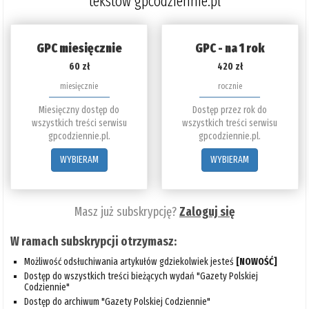
tekstów gpcodziennie.pl
GPC miesięcznie
GPC - na 1 rok
60 zł
420 zł
miesięcznie
rocznie
Miesięczny dostęp do
Dostęp przez rok do
wszystkich treści serwisu
wszystkich treści serwisu
gpcodziennie.pl.
gpcodziennie.pl.
WYBIERAM
WYBIERAM
Masz już subskrypcję?
Zaloguj się
W ramach subskrypcji otrzymasz:
Możliwość odsłuchiwania artykułów gdziekolwiek jesteś
[NOWOŚĆ]
Dostęp do wszystkich treści bieżących wydań "Gazety Polskiej
Codziennie"
Dostęp do archiwum "Gazety Polskiej Codziennie"