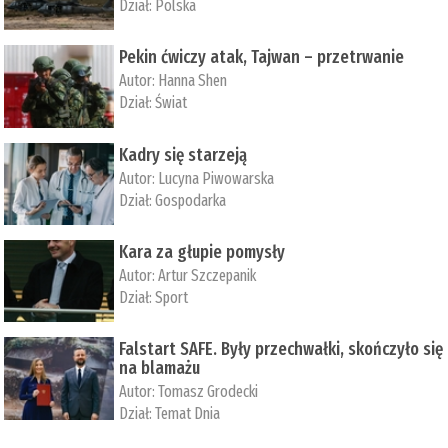
Dział:
Polska
Pekin ćwiczy atak, Tajwan – przetrwanie
Autor:
­Hanna Shen
Dział:
Świat
Kadry się starzeją
Autor:
Lucyna Piwowarska
Dział:
Gospodarka
Kara za głupie pomysły
Autor:
Artur Szczepanik
Dział:
Sport
Falstart SAFE. Były przechwałki, skończyło się
na blamażu
Autor:
Tomasz Grodecki
Dział:
Temat Dnia