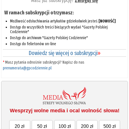
Masz już subskrypcję?
Zaloguj się
W ramach subskrypcji otrzymasz:
Możliwość odsłuchiwania artykułów gdziekolwiek jesteś
[NOWOŚĆ]
Dostęp do wszystkich treści bieżących wydań "Gazety Polskiej
Codziennie"
Dostęp do archiwum "Gazety Polskiej Codziennie"
Dostęp do felietonów on-line
Dowiedz się więcej o subskrypcji
»
*
Masz pytania odnośnie subskrypcji? Napisz do nas
prenumerata@gpcodziennie.pl
Wesprzyj wolne media i ocal wolność słowa!
20 zł
50 zł
100 zł
200 zł
500 zł