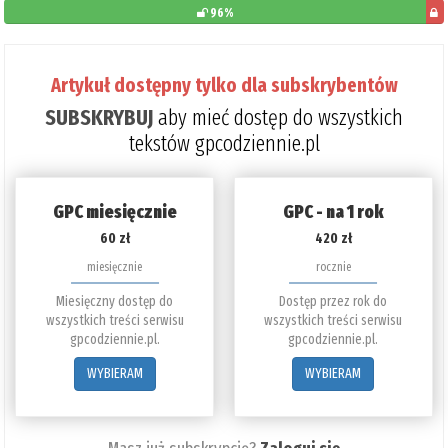
96%
poz
do
Artykuł dostępny tylko dla subskrybentów
prze
SUBSKRYBUJ
aby mieć dostęp do wszystkich
4%
tekstów gpcodziennie.pl
GPC miesięcznie
GPC - na 1 rok
60 zł
420 zł
miesięcznie
rocznie
Miesięczny dostęp do
Dostęp przez rok do
wszystkich treści serwisu
wszystkich treści serwisu
gpcodziennie.pl.
gpcodziennie.pl.
WYBIERAM
WYBIERAM