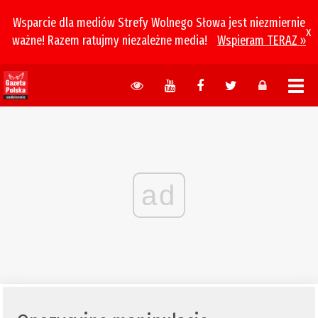
Wsparcie dla mediów Strefy Wolnego Słowa jest niezmiernie
x
ważne! Razem ratujmy niezależne media!
Wspieram TERAZ »
ad