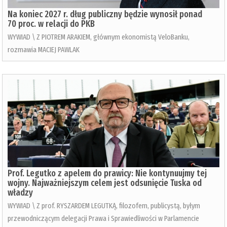
Na koniec 2027 r. dług publiczny będzie wynosił ponad
70 proc. w relacji do PKB
WYWIAD \ Z PIOTREM ARAKIEM, głównym ekonomistą VeloBanku,
rozmawia MACIEJ PAWLAK
Prof. Legutko z apelem do prawicy: Nie kontynuujmy tej
wojny. Najważniejszym celem jest odsunięcie Tuska od
władzy
WYWIAD \ Z prof. RYSZARDEM LEGUTKĄ, filozofem, publicystą, byłym
przewodniczącym delegacji Prawa i Sprawiedliwości w Parlamencie