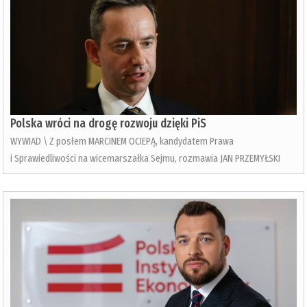
Polska wróci na drogę rozwoju dzięki PiS
WYWIAD \ Z posłem MARCINEM OCIEPĄ, kandydatem Prawa
i Sprawiedliwości na wicemarszałka Sejmu, rozmawia JAN PRZEMYŁSKI