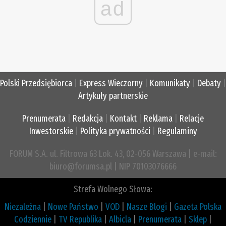
ad
Polski Przedsiębiorca
|
Express Wieczorny
|
Komunikaty
|
Debaty
|
Artykuły partnerskie
Prenumerata
|
Redakcja
|
Kontakt
|
Reklama
|
Relacje
Inwestorskie
|
Polityka prywatności
|
Regulaminy
FORUM S.A. ul. Filtrowa 63 Lok. 43, 02-056 Warszawa | e-mail:
biuro@forumsa.pl | NIP 70103076666
Strefa Wolnego Słowa:
Niezależna
|
Nowe Państwo
|
VOD
|
Nasze Blogi
|
Gazeta Polska
Codziennie
|
TV Republika
|
Albicla
|
Prenumerata
|
Sklep
|