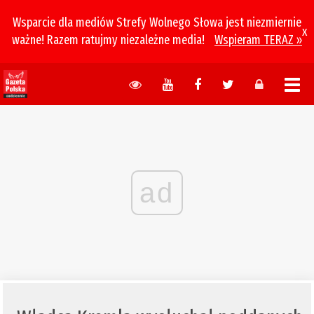
Wsparcie dla mediów Strefy Wolnego Słowa jest niezmiernie
x
ważne! Razem ratujmy niezależne media!
Wspieram TERAZ »
ad