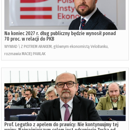
Na koniec 2027 r. dług publiczny będzie wynosił ponad
70 proc. w relacji do PKB
WYWIAD \ Z PIOTREM ARAKIEM, głównym ekonomistą VeloBanku,
rozmawia MACIEJ PAWLAK
Prof. Legutko z apelem do prawicy: Nie kontynuujmy tej