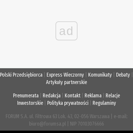
ad
Polski Przedsiębiorca
|
Express Wieczorny
|
Komunikaty
|
Debaty
|
Artykuły partnerskie
Prenumerata
|
Redakcja
|
Kontakt
|
Reklama
|
Relacje
Inwestorskie
|
Polityka prywatności
|
Regulaminy
FORUM S.A. ul. Filtrowa 63 Lok. 43, 02-056 Warszawa | e-mail:
biuro@forumsa.pl | NIP 70103076666