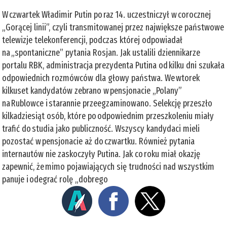
W czwartek Władimir Putin po raz 14. uczestniczył w corocznej
„Gorącej linii”, czyli transmitowanej przez największe państwowe
telewizje telekonferencji, podczas której odpowiadał
na „spontaniczne” pytania Rosjan. Jak ustalili dziennikarze
portalu RBK, administracja prezydenta Putina od kilku dni szukała
odpowiednich rozmówców dla głowy państwa. We wtorek
kilkuset kandydatów zebrano w pensjonacie „Polany”
na Rublowce i starannie przeegzaminowano. Selekcję przeszło
kilkadziesiąt osób, które po odpowiednim przeszkoleniu miały
trafić do studia jako publiczność. Wszyscy kandydaci mieli
pozostać w pensjonacie aż do czwartku. Również pytania
internautów nie zaskoczyły Putina. Jak co roku miał okazję
zapewnić, że mimo pojawiających się trudności nad wszystkim
panuje i odegrać rolę „dobrego