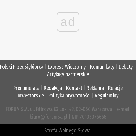
ad
Polski Przedsiębiorca
|
Express Wieczorny
|
Komunikaty
|
Debaty
|
Artykuły partnerskie
Prenumerata
|
Redakcja
|
Kontakt
|
Reklama
|
Relacje
Inwestorskie
|
Polityka prywatności
|
Regulaminy
FORUM S.A. ul. Filtrowa 63 Lok. 43, 02-056 Warszawa | e-mail:
biuro@forumsa.pl | NIP 70103076666
Strefa Wolnego Słowa: