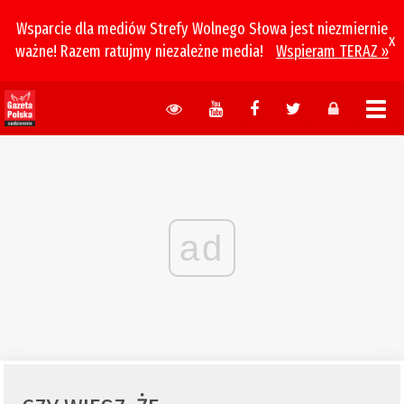
Wsparcie dla mediów Strefy Wolnego Słowa jest niezmiernie
x
ważne! Razem ratujmy niezależne media!
Wspieram TERAZ »
ad