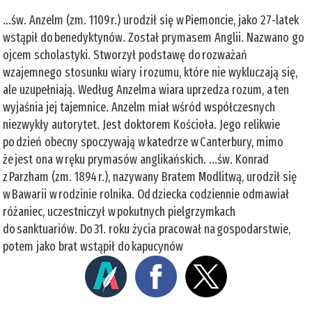
...św. Anzelm (zm. 1109 r.) urodził się w Piemoncie, jako 27-latek
wstąpił do benedyktynów. Został prymasem Anglii. Nazwano go
ojcem scholastyki. Stworzył podstawę do rozważań
wzajemnego stosunku wiary i rozumu, które nie wykluczają się,
ale uzupełniają. Według Anzelma wiara uprzedza rozum, a ten
wyjaśnia jej tajemnice. Anzelm miał wśród współczesnych
niezwykły autorytet. Jest doktorem Kościoła. Jego relikwie
po dzień obecny spoczywają w katedrze w Canterbury, mimo
że jest ona w ręku prymasów anglikańskich. ...św. Konrad
z Parzham (zm. 1894 r.), nazywany Bratem Modlitwą, urodził się
w Bawarii w rodzinie rolnika. Od dziecka codziennie odmawiał
różaniec, uczestniczył w pokutnych pielgrzymkach
do sanktuariów. Do 31. roku życia pracował na gospodarstwie,
potem jako brat wstąpił do kapucynów