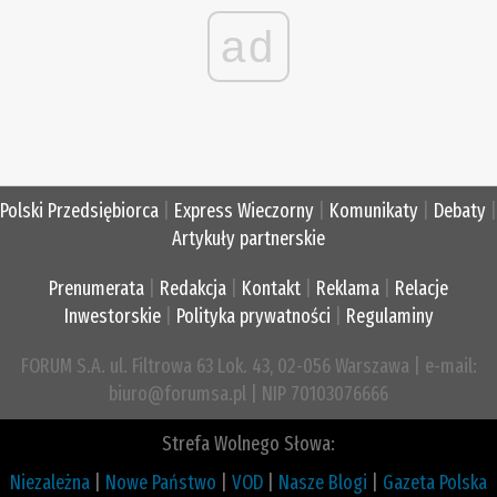
ad
Polski Przedsiębiorca
|
Express Wieczorny
|
Komunikaty
|
Debaty
|
Artykuły partnerskie
Prenumerata
|
Redakcja
|
Kontakt
|
Reklama
|
Relacje
Inwestorskie
|
Polityka prywatności
|
Regulaminy
FORUM S.A. ul. Filtrowa 63 Lok. 43, 02-056 Warszawa | e-mail:
biuro@forumsa.pl | NIP 70103076666
Strefa Wolnego Słowa:
Niezależna
|
Nowe Państwo
|
VOD
|
Nasze Blogi
|
Gazeta Polska