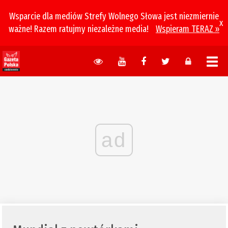
Wsparcie dla mediów Strefy Wolnego Słowa jest niezmiernie
x
ważne! Razem ratujmy niezależne media!
Wspieram TERAZ »
ad