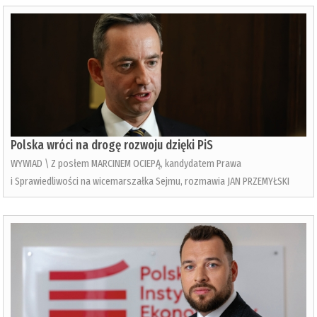
Polska wróci na drogę rozwoju dzięki PiS
WYWIAD \ Z posłem MARCINEM OCIEPĄ, kandydatem Prawa
i Sprawiedliwości na wicemarszałka Sejmu, rozmawia JAN PRZEMYŁSKI