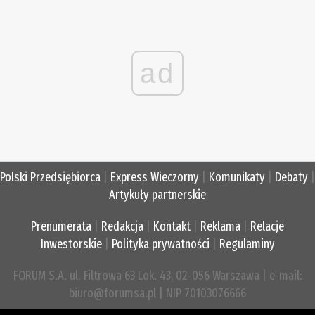
ad
Polski Przedsiębiorca
|
Express Wieczorny
|
Komunikaty
|
Debaty
|
Artykuły partnerskie
Prenumerata
|
Redakcja
|
Kontakt
|
Reklama
|
Relacje
Inwestorskie
|
Polityka prywatności
|
Regulaminy
FORUM S.A. ul. Filtrowa 63 Lok. 43, 02-056 Warszawa | e-mail:
biuro@forumsa.pl | NIP 70103076666