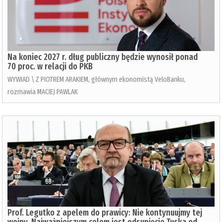
Na koniec 2027 r. dług publiczny będzie wynosił ponad
70 proc. w relacji do PKB
WYWIAD \ Z PIOTREM ARAKIEM, głównym ekonomistą VeloBanku,
rozmawia MACIEJ PAWLAK
Prof. Legutko z apelem do prawicy: Nie kontynuujmy tej