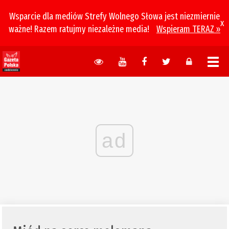
Wsparcie dla mediów Strefy Wolnego Słowa jest niezmiernie
x
ważne! Razem ratujmy niezależne media!
Wspieram TERAZ »
ad