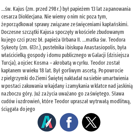
…św. Kajus (zm. przed 298 r.) był papieżem 13 lat za panowania
cesarza Dioklecjana. Nie wiemy o nim nic poza tym,
że porządkował sprawy związane ze święceniami kapłańskimi.
Doczesne szczątki Kajusa spoczęły w kościele zbudowanym
ku jego czci przez bł. papieża Urbana II. …matka św. Teodora
Sykeoty (zm. 613 r.), pustelnika i biskupa Anastasiopolis, była
właścicielką gospody i domu publicznego w Galacji (dzisiejsza
Turcja), a ojciec Kosma – akrobatą w cyrku. Teodor został
kapłanem w wieku 18 lat. Był gorliwym ascetą. Po powrocie
z pielgrzymki do Ziemi Świętej nakładał na siebie umartwienia
w postaci zakuwania w kajdany i zamykania w klatce nad jaskinią
na zboczu góry. Już za życia uważano go za świętego. Sława
cudów i uzdrowień, które Teodor upraszał wytrwałą modlitwą,
ściągała do jego