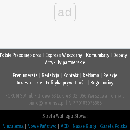
ad
Polski Przedsiębiorca
|
Express Wieczorny
|
Komunikaty
|
Debaty
|
Artykuły partnerskie
Prenumerata
|
Redakcja
|
Kontakt
|
Reklama
|
Relacje
Inwestorskie
|
Polityka prywatności
|
Regulaminy
FORUM S.A. ul. Filtrowa 63 Lok. 43, 02-056 Warszawa | e-mail:
biuro@forumsa.pl | NIP 70103076666
Strefa Wolnego Słowa:
Niezależna
|
Nowe Państwo
|
VOD
|
Nasze Blogi
|
Gazeta Polska