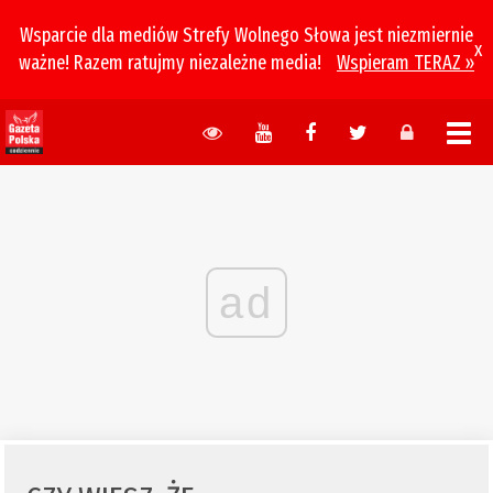
Wsparcie dla mediów Strefy Wolnego Słowa jest niezmiernie
x
ważne! Razem ratujmy niezależne media!
Wspieram TERAZ »
ad