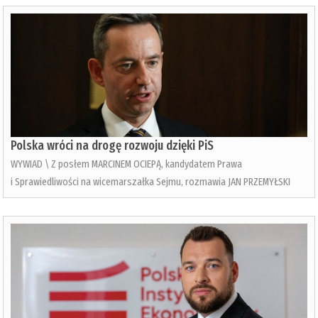
Polska wróci na drogę rozwoju dzięki PiS
WYWIAD \ Z posłem MARCINEM OCIEPĄ, kandydatem Prawa
i Sprawiedliwości na wicemarszałka Sejmu, rozmawia JAN PRZEMYŁSKI